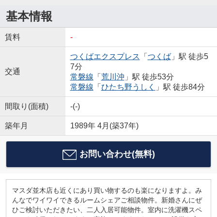
基本情報
賃料
-
つくばエクスプレス
「
つくば
」駅 徒歩5
7分
交通
常磐線
「
荒川沖
」駅 徒歩53分
常磐線
「
ひたち野うしく
」駅 徒歩84分
間取り(面積)
-(-)
築年月
1989年 4月(築37年)
お問い合わせ(無料)
マスダ並木店も近くにあり買い物するのも楽になりますよ。み
んなでワイワイできるルームシェアご相談物件。新婚さんにぜ
ひご検討いただきたい、二人入居可能物件。室内に洗濯機スペ