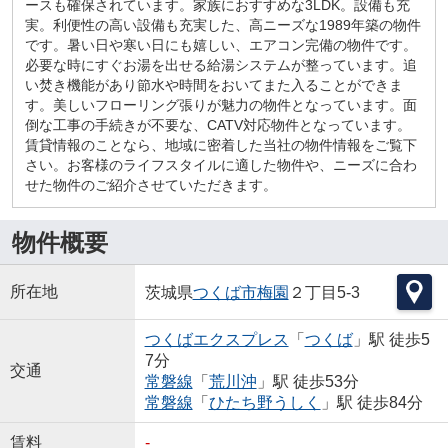
ースも確保されています。家族におすすめな3LDK。設備も充
実。利便性の高い設備も充実した、高ニーズな1989年築の物件
です。暑い日や寒い日にも嬉しい、エアコン完備の物件です。
必要な時にすぐお湯を出せる給湯システムが整っています。追
い焚き機能があり節水や時間をおいてまた入ることができま
す。美しいフローリング張りが魅力の物件となっています。面
倒な工事の手続きが不要な、CATV対応物件となっています。
賃貸情報のことなら、地域に密着した当社の物件情報をご覧下
さい。お客様のライフスタイルに適した物件や、ニーズに合わ
せた物件のご紹介させていただきます。
物件概要
所在地
茨城県
つくば市
梅園
２丁目5-3
つくばエクスプレス
「
つくば
」駅 徒歩5
7分
交通
常磐線
「
荒川沖
」駅 徒歩53分
常磐線
「
ひたち野うしく
」駅 徒歩84分
賃料
-