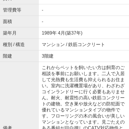
管理費等
-
面積
-
築年月
1989年 4月(築37年)
種別 / 構造
マンション / 鉄筋コンクリート
階建
3階建
これからペットを飼いたい方は飼育のご
相談を事前にお願いします。二人で入居
して光熱費も生活費も抑えられるお住ま
い。室内に洗濯機置場があり、わざわざ
コインランドリーに行く必要もありませ
ん。耐火、耐震性の高い鉄筋コンクリー
トの建物。空き巣や放火などの防犯面で
優れているマンションタイプの物件で
す。フローリングの木の風合いが美しい
マンションとなっています。見ごたえの
備考
ある番組が目白押しのCATV対応物件と