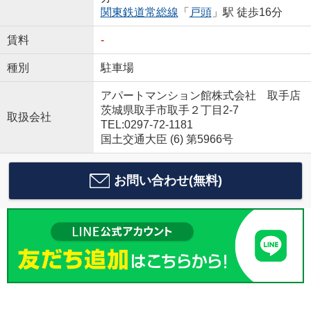
関東鉄道常総線
「
戸頭
」駅 徒歩16分
賃料
-
種別
駐車場
アパートマンション館株式会社 取手店
茨城県取手市取手２丁目2-7
取扱会社
TEL:0297-72-1181
国土交通大臣 (6) 第5966号
お問い合わせ(無料)