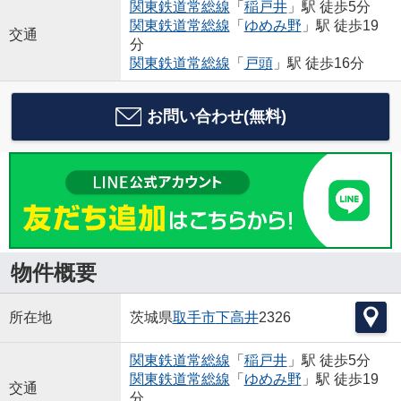
関東鉄道常総線
「
稲戸井
」駅 徒歩5分
関東鉄道常総線
「
ゆめみ野
」駅 徒歩19
交通
分
関東鉄道常総線
「
戸頭
」駅 徒歩16分
お問い合わせ(無料)
物件概要
所在地
茨城県
取手市
下高井
2326
関東鉄道常総線
「
稲戸井
」駅 徒歩5分
関東鉄道常総線
「
ゆめみ野
」駅 徒歩19
交通
分