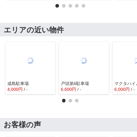
エリアの近い物件
成島駐車場
戸頭第6駐車場
マクタハイ
4,000
円
/ -
6,600
円
/ -
6,000
円
/ -
お客様の声