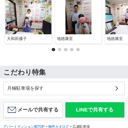
大和田優子
地徳康至
地徳康至
こだわり特集
月極駐車場を探す
メールで共有する
LINEで共有する
アパートマンション館TOP
>
物件カタログ
>
広瀬駐車場