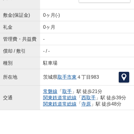
敷金(保証金)
0ヶ月(-)
礼金
0ヶ月
管理費・共益費
-
償却 / 敷引
- / -
種別
駐車場
所在地
茨城県
取手市
東
４丁目983
常磐線
「
取手
」駅 徒歩21分
交通
関東鉄道常総線
「
西取手
」駅 徒歩39分
関東鉄道常総線
「
寺原
」駅 徒歩48分