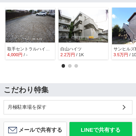
取手セントラルハイツ駐車場
白山ハイツ
サンヒルズ
4,000
円
/ -
2.2
万
円
/ 1K
3.5
万
円
/ 1
こだわり特集
月極駐車場を探す
メールで共有する
LINEで共有する