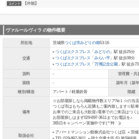
【外観】
コメント
ヴァルールヴィラ
の物件概要
所在地
茨城県
つくば市
みどりの南
53-16
つくばエクスプレス
「
みどりの
」駅 徒歩25分
つくばエクスプレス
「
みらい平
」駅 徒歩38分
交通
つくばエクスプレス
「
万博記念公園
」駅 徒歩7
賃料
-
管理費・共
面積
-
築年月（築
種別/構造
アパート / 軽量鉄骨
階建
☆お部屋探しなら掲載物件数エリア№１☆の当店
つくば市はもちろん近隣もご案内致します☆駐車
備考
お車でのご来店も大歓迎♪電車でのご来店はつく
お部屋探しはまず029-897-3611までお電話を♪
365日キャンペーン実施中です( *´艸｀)♪
アパートマンション館株式会社つくば店
茨城
取扱会社
TEL:029-897-3611
国土交通大臣 (5) 第5966号