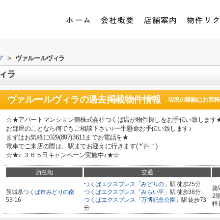
ホーム
会社概要
店舗案内
物件リ
グ
>
ヴァルールヴィラ
ィラ
ヴァルールヴィラ
の過去掲載物件情報
現況の確認はお気軽
☆★アパートマンション館株式会社つくば店が物件探しをお手伝い致します
お部屋のことなら何でもご相談下さい♪一生懸命お手伝い致します♪
まずはお気軽に029(897)3611までお電話を★
電車でご来店の際は、駅までお迎えに行きます( *´艸｀)
☆★♪ ３６５日キャンペーン実施中♪★☆
所在地
交通
つくばエクスプレス
「
みどりの
」駅 徒歩25分
築
茨城県
つくば市
みどりの南
つくばエクスプレス
「
みらい平
」駅 徒歩38分
2
53-16
つくばエクスプレス
「
万博記念公園
」駅 徒歩73
軽
分