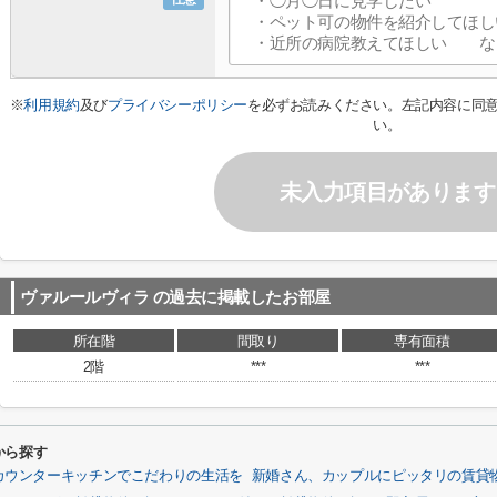
※
利用規約
及び
プライバシーポリシー
を必ずお読みください。左記内容に同
い。
未入力項目があります
ヴァルールヴィラ
の過去に掲載したお部屋
所在階
間取り
専有面積
2階
***
***
から探す
カウンターキッチンでこだわりの生活を
新婚さん、カップルにピッタリの賃貸