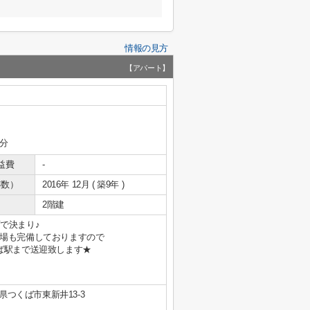
情報の見方
【アパート】
3分
益費
-
年数）
2016年 12月 ( 築9年 )
2階建
で決まり♪
場も完備しておりますので
ば駅まで送迎致します★
県つくば市東新井13-3