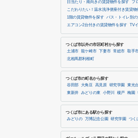
日当たり・南向きの賃貸物件を探す
フ
こだわりたい！温水洗浄便座付き賃貸物
1階の賃貸物件を探す
バス・トイレ別の
エアコン2台付きの賃貸物件を探す
TV
つくば市以外の市区町村から探す
土浦市
龍ケ崎市
下妻市
常総市
取手
北相馬郡利根町
つくば市の町名から探す
谷田部
大角豆
高見原
研究学園
東光
東新井
みどりの東
小野川
榎戸
梅園
つくば市にある駅から探す
みどりの
万博記念公園
研究学園
つく