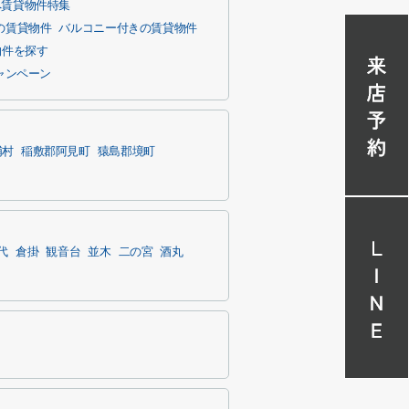
へ賃貸物件特集
の賃貸物件
バルコニー付きの賃貸物件
物件を探す
ャンペーン
浦村
稲敷郡阿見町
猿島郡境町
代
倉掛
観音台
並木
二の宮
酒丸