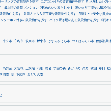
ローリングの賃貸物件を探す
エアコン付きの賃貸物件を探す
即入居したい方
件
最上階の賃貸マンションで眺めのいい暮らしを！
追い炊き可能なお風呂付
賃貸物件を探す
外国人でも入居可能な賃貸物件を探す
2階以上で安全な賃貸
インターホン付きの賃貸物件を探す
バイク置き場のある賃貸物件を探す
0円キ
市
牛久市
守谷市
筑西市
坂東市
かすみがうら市
つくばみらい市
稲敷郡美
台
高野台
大曽根
上横場
花畑
島名
学園の森
みどりの
高野
牧園
春日
松
学園南
要
下広岡
みどりの南
ば