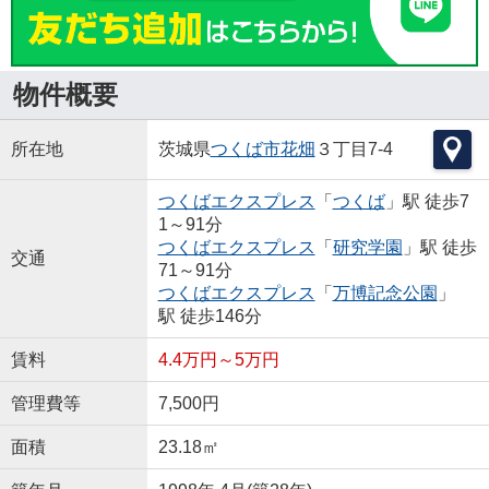
物件概要
所在地
茨城県
つくば市
花畑
３丁目7-4
つくばエクスプレス
「
つくば
」駅 徒歩7
1～91分
つくばエクスプレス
「
研究学園
」駅 徒歩
交通
71～91分
つくばエクスプレス
「
万博記念公園
」
駅 徒歩146分
賃料
4.4万円～5万円
管理費等
7,500円
面積
23.18㎡