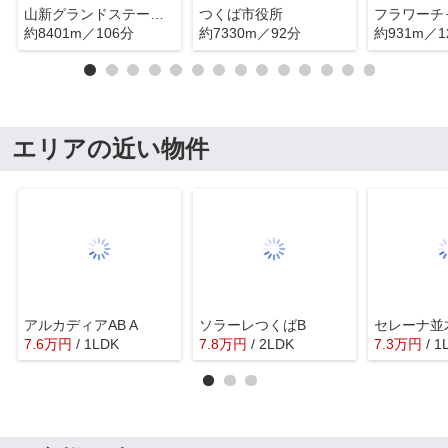
山新グランドステージつくば
つくば市役所
約8401m／106分
約7330m／92分
約931m／1
エリアの近い物件
アルカディアAB A
ソラーレつくばB
セレーナ並
7.6
万
円
/ 1LDK
7.8
万
円
/ 2LDK
7.3
万
円
/ 1