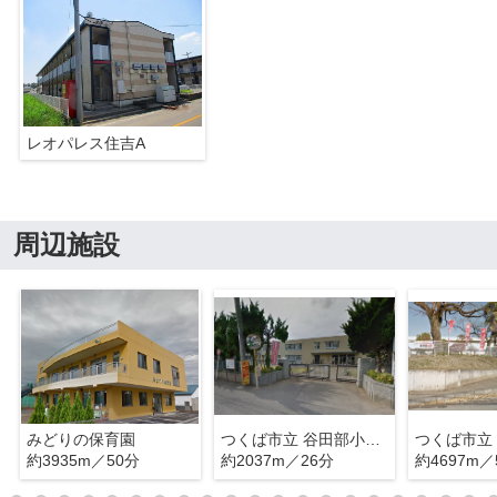
レオパレス住吉A
周辺施設
みどりの保育園
つくば市立 谷田部小学校
つくば市立
約3935m／50分
約2037m／26分
約4697m／