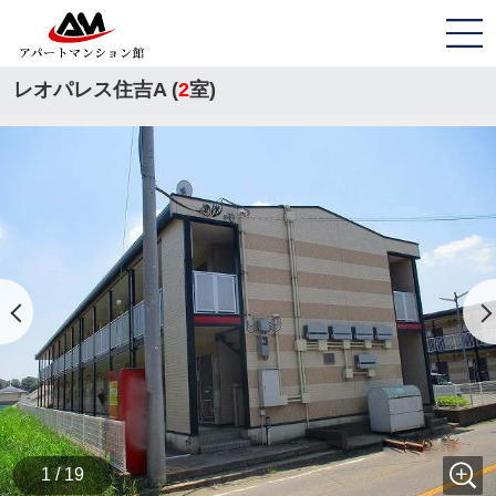
レオパレス住吉A (
2
室)
1 / 19