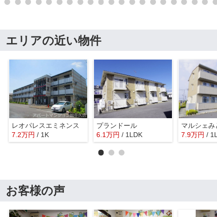
エリアの近い物件
レオパレスエミネンス
プランドール
マルシェみ
7.2
万
円
/ 1K
6.1
万
円
/ 1LDK
7.9
万
円
/ 1
お客様の声