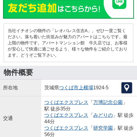
当社イチオシの物件の「レオパレス住吉A」。ぜひ一度ご覧く
ださい。落ち着いた街並みが魅力のアパートはこちらです。最
上階の物件です。アパートマンション館 牛久店では、お客様
が安心して快適に過ごせるよう、様々な物件をご紹介しており
ます。どうぞご覧下さい。
物件概要
所在地
茨城県
つくば市
上横場
1924-5
つくばエクスプレス
「
万博記念公園
」
駅 徒歩35分
つくばエクスプレス
「
みどりの
」駅 徒歩
交通
44分
つくばエクスプレス
「
研究学園
」駅 徒歩
56分