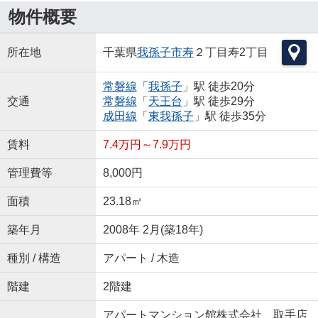
物件概要
所在地
千葉県
我孫子市
寿
２丁目寿2丁目
常磐線
「
我孫子
」駅 徒歩20分
交通
常磐線
「
天王台
」駅 徒歩29分
成田線
「
東我孫子
」駅 徒歩35分
賃料
7.4万円～7.9万円
管理費等
8,000円
面積
23.18㎡
築年月
2008年 2月(築18年)
種別 / 構造
アパート / 木造
階建
2階建
アパートマンション館株式会社 取手店