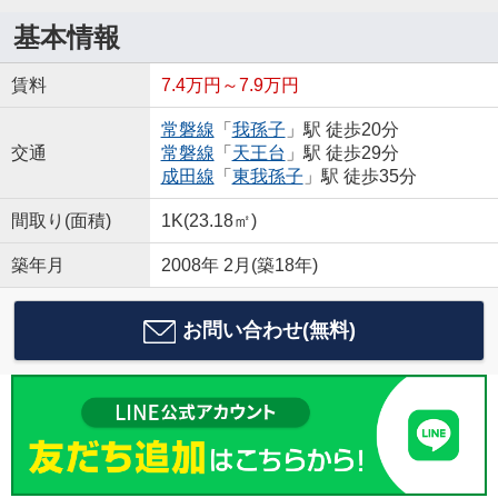
基本情報
賃料
7.4万円～7.9万円
常磐線
「
我孫子
」駅 徒歩20分
交通
常磐線
「
天王台
」駅 徒歩29分
成田線
「
東我孫子
」駅 徒歩35分
間取り(面積)
1K(23.18㎡)
築年月
2008年 2月(築18年)
お問い合わせ(無料)