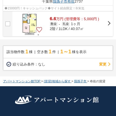
千葉県
我孫子市
布佐
2737
◆15000円！キャッシュバック◆サイト経由限定！8/末迄
6.6
万
円
(管理費等：5,000円 )
1ヶ月
敷金
-
礼金
2階 / 1LDK / 40.07㎡
1
1
1～1
該当物件数
棟
空き数
件
棟を表示
変更
絞り込み条件：
なし
アパートマンション館TOP
>
(賃貸)地域から探す
>
我孫子市
>
布佐の賃貸