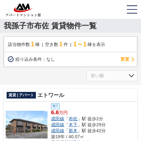
我孫子市布佐 賃貸物件一覧
1
1
1～1
該当物件数
棟
空き数
件
棟を表示
変更
絞り込み条件：
なし
エトワール
賃貸 | アパート
敷0
6.6
万円
成田線
「
布佐
」駅 徒歩2分
成田線
「
木下
」駅 徒歩29分
成田線
「
新木
」駅 徒歩42分
築18年 / 40.07㎡