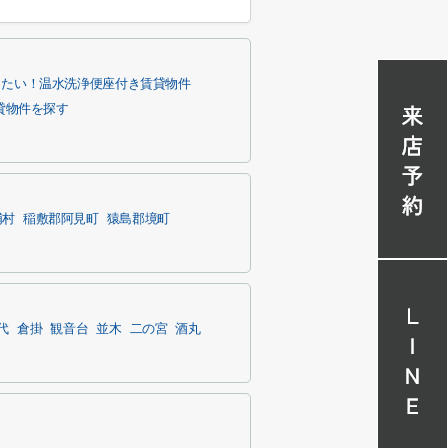
りたい！温水洗浄便座付き賃貸物件
貸物件を探す
浦村
稲敷郡阿見町
猿島郡境町
代
倉掛
観音台
並木
二の宮
酒丸