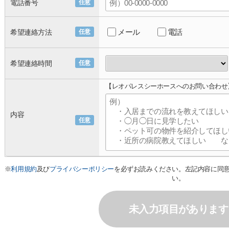
電話番号
任意
メール
電話
希望連絡方法
任意
希望連絡時間
任意
【レオパレスシーホースへのお問い合わせ
内容
任意
※
利用規約
及び
プライバシーポリシー
を必ずお読みください。左記内容に同
い。
未入力項目があります