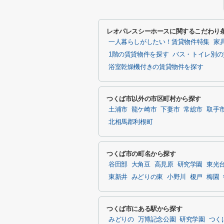
レオパレスシーホースに関するこだわり
一人暮らしがしたい！賃貸物件特集
家
1階の賃貸物件を探す
バス・トイレ別の
浴室乾燥機付きの賃貸物件を探す
つくば市以外の市区町村から探す
土浦市
龍ケ崎市
下妻市
常総市
取手
北相馬郡利根町
つくば市の町名から探す
谷田部
大角豆
高見原
研究学園
東光
東新井
みどりの東
小野川
榎戸
梅園
つくば市にある駅から探す
みどりの
万博記念公園
研究学園
つく