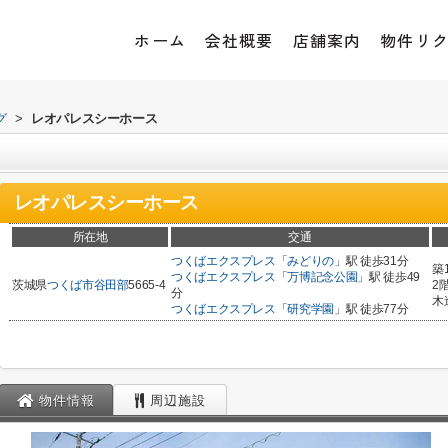
ホーム
会社概要
店舗案内
物件リ
グ
>
レオパレスシーホース
レオパレスシーホース
所在地
交通
つくばエクスプレス
「
みどりの
」駅 徒歩31分
築
つくばエクスプレス
「
万博記念公園
」駅 徒歩49
茨城県
つくば市
谷田部
5665-4
2
分
木
つくばエクスプレス
「
研究学園
」駅 徒歩77分
物件情報
周辺施設