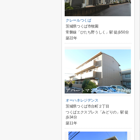
クレールつくば
茨城県つくば市牧園
常磐線「ひたち野うしく」駅 徒歩50分
築22年
オーハネレジデンス
茨城県つくば市台町２丁目
つくばエクスプレス「みどりの」駅 徒
歩34分
築11年