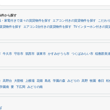
条件から探す
具・家電付きで楽々の賃貸物件を探す
エアコン付きの賃貸物件を探す
こだわ
賃貸物件を探す
エアコン2台付きの賃貸物件を探す
TVインターホン付きの賃
市
牛久市
守谷市
筑西市
坂東市
かすみがうら市
つくばみらい市
稲敷郡美
台
高野台
大曽根
上横場
花畑
島名
学園の森
みどりの
高野
牧園
春日
松
学園南
要
下広岡
みどりの南
ば