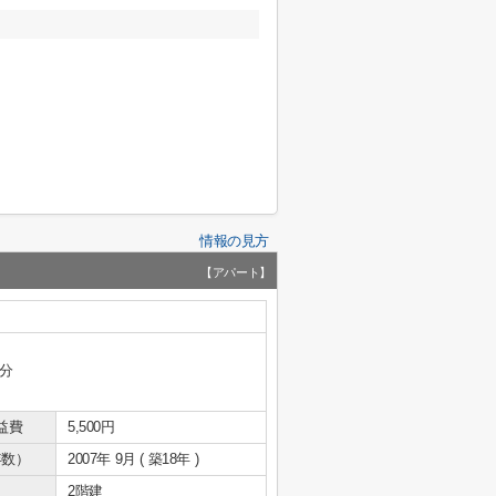
情報の見方
【アパート】
9分
益費
5,500円
年数）
2007年 9月 ( 築18年 )
2階建