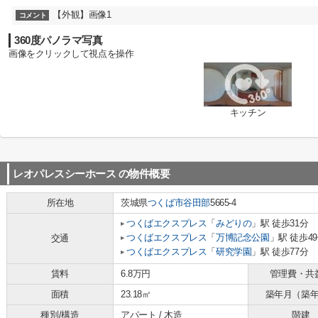
【外観】画像1
コメント
360度パノラマ写真
画像をクリックして視点を操作
キッチン
レオパレスシーホース
の物件概要
所在地
茨城県
つくば市
谷田部
5665-4
つくばエクスプレス
「
みどりの
」駅 徒歩31分
つくばエクスプレス
「
万博記念公園
」駅 徒歩4
交通
つくばエクスプレス
「
研究学園
」駅 徒歩77分
賃料
6.8万円
管理費・共
面積
23.18㎡
築年月（築
種別/構造
アパート / 木造
階建