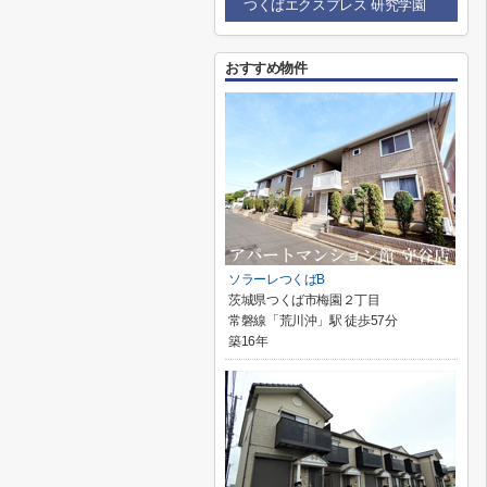
つくばエクスプレス 研究学園
おすすめ物件
ソラーレつくばB
茨城県つくば市梅園２丁目
常磐線「荒川沖」駅 徒歩57分
築16年