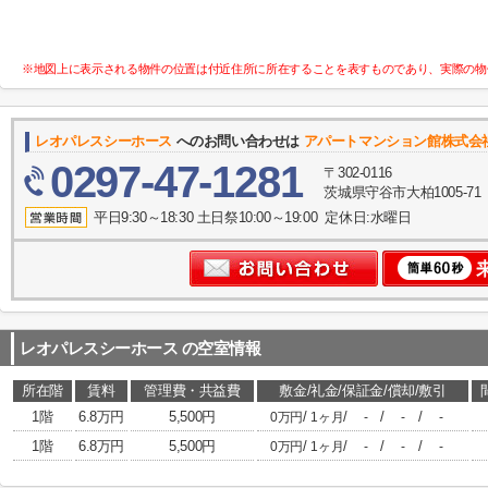
※地図上に表示される物件の位置は付近住所に所在することを表すものであり、実際の物
レオパレスシーホース
へのお問い合わせは
アパートマンション館株式会
0297-47-1281
〒302-0116
茨城県守谷市大柏1005-71
平日9:30～18:30 土日祭10:00～19:00 定休日:水曜日
レオパレスシーホース
の空室情報
所在階
賃料
管理費・共益費
敷金/礼金/保証金/償却/敷引
1階
6.8万円
5,500円
/
/
/
/
0万円
1ヶ月
-
-
-
1階
6.8万円
5,500円
/
/
/
/
0万円
1ヶ月
-
-
-