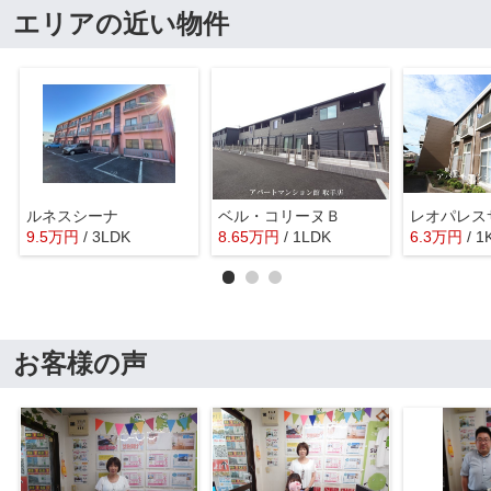
エリアの近い物件
ルネスシーナ
ベル・コリーヌＢ
9.5
万
円
/ 3LDK
8.65
万
円
/ 1LDK
6.3
万
円
/ 1
お客様の声