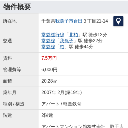
物件概要
所在地
千葉県
我孫子市
台田
３丁目21-14
常磐緩行線
「
北柏
」駅 徒歩13分
交通
常磐線
「
我孫子
」駅 徒歩22分
常磐線
「
柏
」駅 徒歩44分
賃料
7.5万円
管理費等
6,000円
面積
20.28㎡
築年月
2007年 2月(築19年)
種別 / 構造
アパート / 軽量鉄骨
階建
2階建
アパートマンション館株式会社 取手店