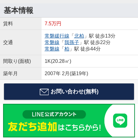
基本情報
賃料
7.5万円
常磐緩行線
「
北柏
」駅 徒歩13分
交通
常磐線
「
我孫子
」駅 徒歩22分
常磐線
「
柏
」駅 徒歩44分
間取り(面積)
1K(20.28㎡)
築年月
2007年 2月(築19年)
お問い合わせ(無料)