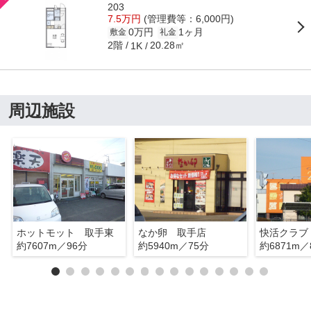
203
7.5万円
(管理費等：6,000円)
0万円
1ヶ月
敷金
礼金
2階
20.28㎡
1K
周辺施設
ホットモット 取手東
なか卵 取手店
快活クラブ
約7607m／96分
約5940m／75分
約6871m／