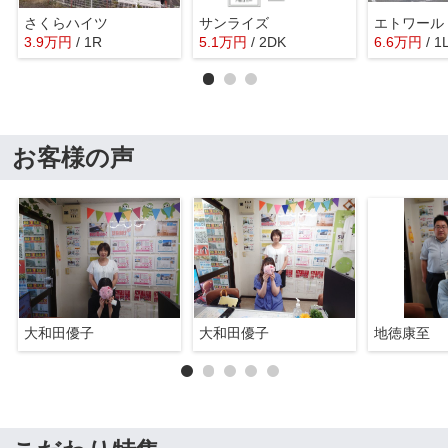
さくらハイツ
サンライズ
エトワール
3.9
万
円
/ 1R
5.1
万
円
/ 2DK
6.6
万
円
/ 1
お客様の声
大和田優子
大和田優子
地徳康至