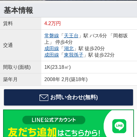
基本情報
賃料
4.2万円
常磐線
「
天王台
」駅 バス6分 「岡都坂
上」 停歩4分
交通
成田線
「
湖北
」駅 徒歩20分
成田線
「
東我孫子
」駅 徒歩22分
間取り(面積)
1K(23.18㎡)
築年月
2008年 2月(築18年)
お問い合わせ(無料)