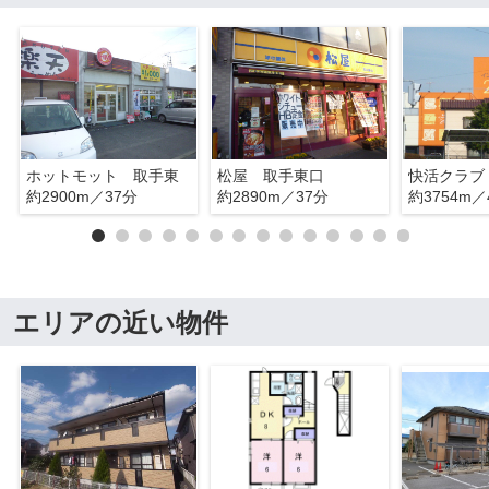
ホットモット 取手東
松屋 取手東口
快活クラブ
約2900m／37分
約2890m／37分
約3754m／
エリアの近い物件