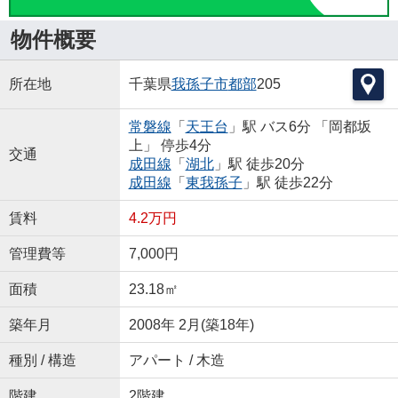
物件概要
所在地
千葉県
我孫子市
都部
205
常磐線
「
天王台
」駅 バス6分 「岡都坂
上」 停歩4分
交通
成田線
「
湖北
」駅 徒歩20分
成田線
「
東我孫子
」駅 徒歩22分
賃料
4.2万円
管理費等
7,000円
面積
23.18㎡
築年月
2008年 2月(築18年)
種別 / 構造
アパート / 木造
階建
2階建