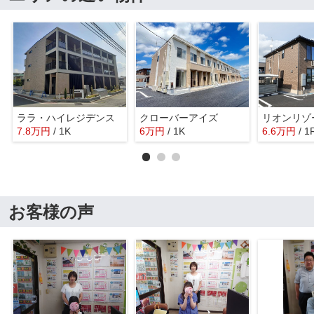
ララ・ハイレジデンス
クローバーアイズ
リオンリゾ
7.8
万
円
/ 1K
6
万
円
/ 1K
6.6
万
円
/ 1
お客様の声