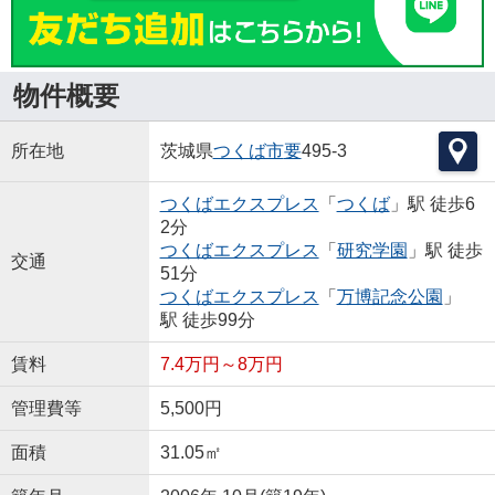
物件概要
所在地
茨城県
つくば市
要
495-3
つくばエクスプレス
「
つくば
」駅 徒歩6
2分
つくばエクスプレス
「
研究学園
」駅 徒歩
交通
51分
つくばエクスプレス
「
万博記念公園
」
駅 徒歩99分
賃料
7.4万円～8万円
管理費等
5,500円
面積
31.05㎡