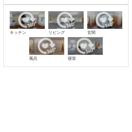
キッチン
リビング
玄関
風呂
寝室