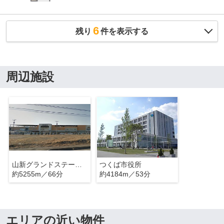
6
残り
件を表示する
周辺施設
山新グランドステージつくば
つくば市役所
約5255m／66分
約4184m／53分
エリアの近い物件