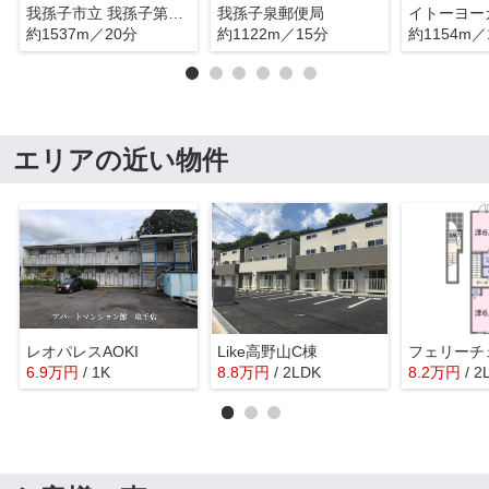
我孫子市立 我孫子第一小学校
我孫子泉郵便局
約1537m／20分
約1122m／15分
約1154m／
エリアの近い物件
レオパレスAOKI
Like高野山C棟
フェリーチ
6.9
万
円
/ 1K
8.8
万
円
/ 2LDK
8.2
万
円
/ 2