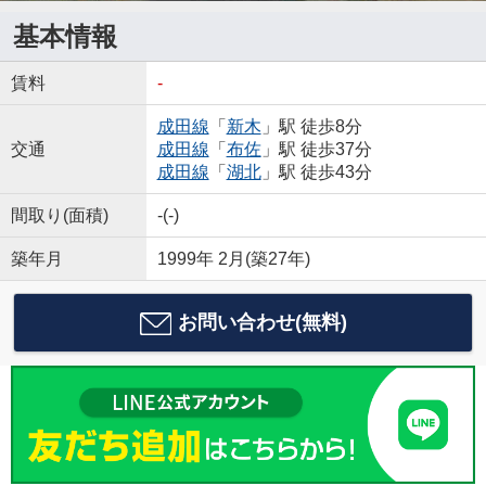
基本情報
賃料
-
成田線
「
新木
」駅 徒歩8分
交通
成田線
「
布佐
」駅 徒歩37分
成田線
「
湖北
」駅 徒歩43分
間取り(面積)
-(-)
築年月
1999年 2月(築27年)
お問い合わせ(無料)