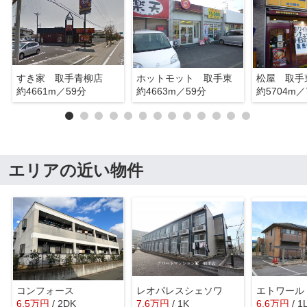
すき家 取手青柳店
ホットモット 取手東
松屋 取手
約4661m／59分
約4663m／59分
約5704m／
エリアの近い物件
コンフォース
レオパレスシェソワ
エトワール
6.5
万
円
/ 2DK
7.6
万
円
/ 1K
6.6
万
円
/ 1