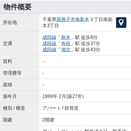
物件概要
千葉県
我孫子市
南新木
３丁目南新
所在地
木3丁目
成田線
「
新木
」駅 徒歩8分
交通
成田線
「
布佐
」駅 徒歩37分
成田線
「
湖北
」駅 徒歩43分
賃料
-
管理費等
-
面積
-
築年月
1999年 2月(築27年)
種別 / 構造
アパート / 鉄骨造
階建
2階建