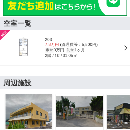
空室一覧
203
7.8万円
(管理費等：5,500円)
0万円
1ヶ月
敷金
礼金
2階
31.05㎡
1K
周辺施設