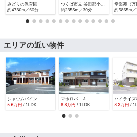
みどりの保育園
つくば市立 谷田部小学校
約4730m／60分
約2355m／30分
約5865m／
エリアの近い物件
シャウムバイン
マホロバ Ａ
ハイライズ
5.6
万
円
/ 1LDK
6.8
万
円
/ 1LDK
8.3
万
円
/ 1