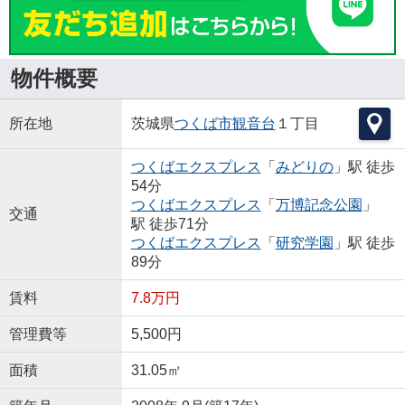
物件概要
所在地
茨城県
つくば市
観音台
１丁目
つくばエクスプレス
「
みどりの
」駅 徒歩
54分
つくばエクスプレス
「
万博記念公園
」
交通
駅 徒歩71分
つくばエクスプレス
「
研究学園
」駅 徒歩
89分
賃料
7.8万円
管理費等
5,500円
面積
31.05㎡