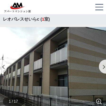
レオパレスせいらc (
1
室)
1 / 17