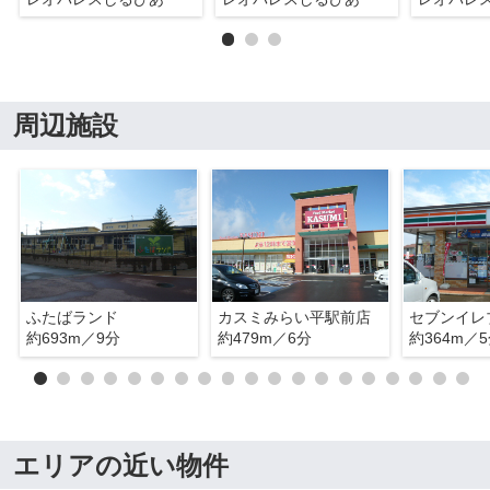
周辺施設
ふたばランド
カスミみらい平駅前店
約693m／9分
約479m／6分
約364m／
エリアの近い物件