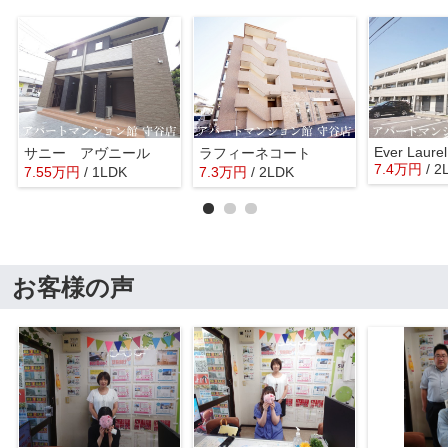
Ever Laurel
サニー アヴニール
ラフィーネコート
7.4
万
円
/ 2
7.55
万
円
/ 1LDK
7.3
万
円
/ 2LDK
お客様の声