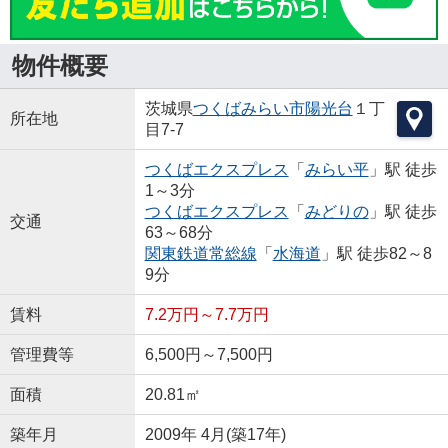
物件概要
茨城県
つくばみらい市
陽光台
１丁
所在地
目7-7
つくばエクスプレス
「
みらい平
」駅 徒歩
1～3分
つくばエクスプレス
「
みどりの
」駅 徒歩
交通
63～68分
関東鉄道常総線
「
水海道
」駅 徒歩82～8
9分
賃料
7.2万円～7.7万円
管理費等
6,500円～7,500円
面積
20.81㎡
築年月
2009年 4月(築17年)