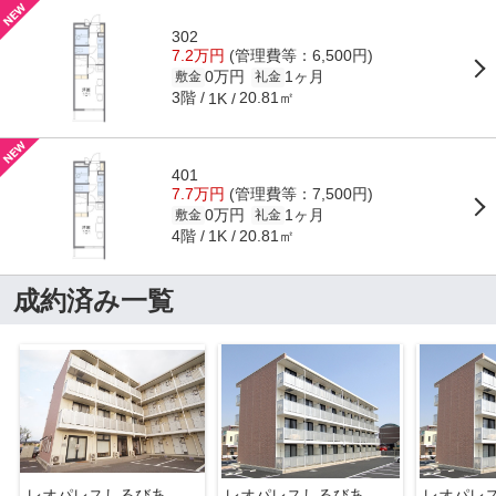
302
7.2万円
(管理費等：6,500円)
0万円
1ヶ月
敷金
礼金
3階
20.81㎡
1K
401
7.7万円
(管理費等：7,500円)
0万円
1ヶ月
敷金
礼金
4階
20.81㎡
1K
成約済み一覧
レオパレスしるびあ
レオパレスしるびあ
レオパレ