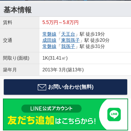
基本情報
賃料
5.5万円～5.8万円
常磐線
「
天王台
」駅 徒歩19分
交通
成田線
「
東我孫子
」駅 徒歩20分
常磐線
「
我孫子
」駅 徒歩31分
間取り(面積)
1K(31.41㎡)
築年月
2013年 3月(築13年)
お問い合わせ(無料)