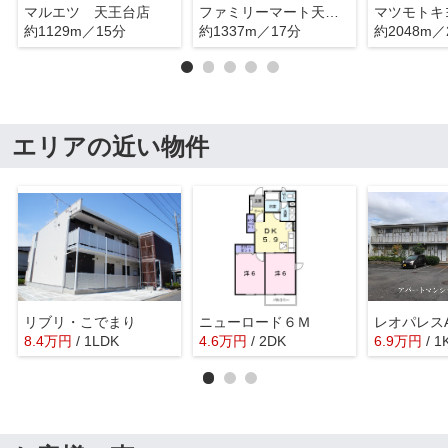
マルエツ 天王台店
ファミリーマート天王台駅前店
約1129m／15分
約1337m／17分
約2048m／
エリアの近い物件
リブリ・こでまり
ニューロード６Ｍ
レオパレスA
8.4
万
円
/ 1LDK
4.6
万
円
/ 2DK
6.9
万
円
/ 1