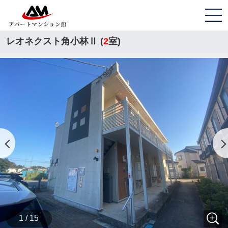
レオネクスト角小林Ⅱ (
2
室)
1 / 15