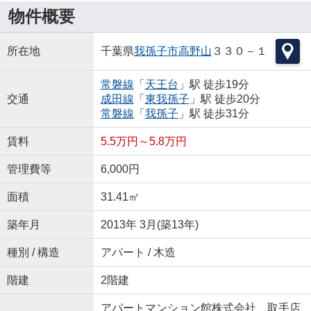
物件概要
所在地
千葉県
我孫子市
高野山
３３０－１
常磐線
「
天王台
」駅 徒歩19分
交通
成田線
「
東我孫子
」駅 徒歩20分
常磐線
「
我孫子
」駅 徒歩31分
賃料
5.5万円～5.8万円
管理費等
6,000円
面積
31.41㎡
築年月
2013年 3月(築13年)
種別 / 構造
アパート / 木造
階建
2階建
アパートマンション館株式会社 取手店