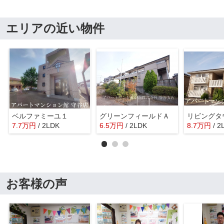
エリアの近い物件
ベルファミーユ１
グリーンフィールドＡ
リビングタ
7.7
万
円
/ 2LDK
6.5
万
円
/ 2LDK
8.7
万
円
/ 2
お客様の声