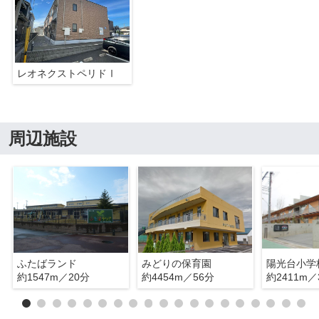
レオネクストペリドⅠ
周辺施設
ふたばランド
みどりの保育園
陽光台小学
約1547m／20分
約4454m／56分
約2411m／