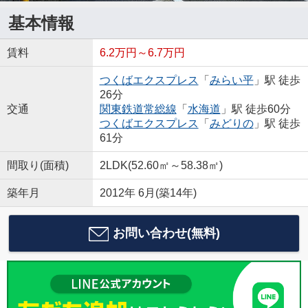
基本情報
賃料
6.2万円～6.7万円
つくばエクスプレス
「
みらい平
」駅 徒歩
26分
交通
関東鉄道常総線
「
水海道
」駅 徒歩60分
つくばエクスプレス
「
みどりの
」駅 徒歩
61分
間取り(面積)
2LDK(52.60㎡～58.38㎡)
築年月
2012年 6月(築14年)
お問い合わせ(無料)