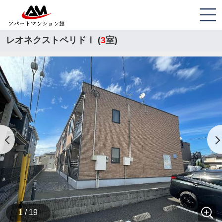
レオネクストペリドⅠ (
3
室)
1 / 19