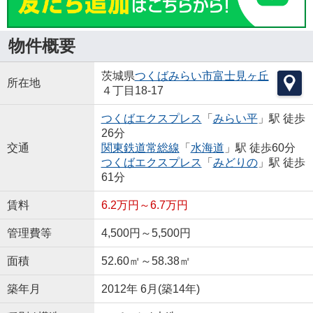
物件概要
茨城県
つくばみらい市
富士見ヶ丘
所在地
４丁目18-17
つくばエクスプレス
「
みらい平
」駅 徒歩
26分
交通
関東鉄道常総線
「
水海道
」駅 徒歩60分
つくばエクスプレス
「
みどりの
」駅 徒歩
61分
賃料
6.2万円～6.7万円
管理費等
4,500円～5,500円
面積
52.60㎡～58.38㎡
築年月
2012年 6月(築14年)