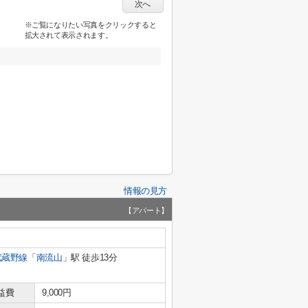
次へ
※ご覧になりたい写真をクリックすると
拡大されて表示されます。
情報の見方
【アパート】
武蔵野線
「
南流山
」駅 徒歩13分
益費
9,000円