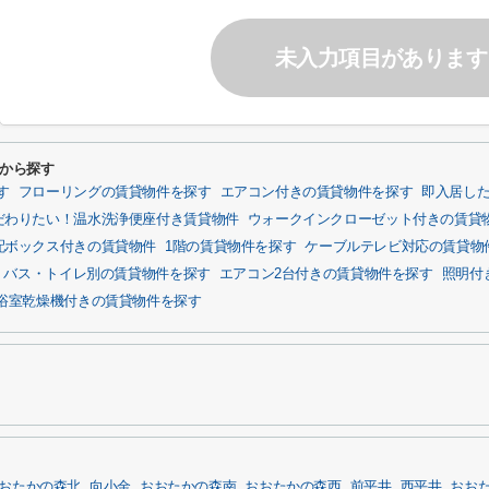
未入力項目があります
件から探す
す
フローリングの賃貸物件を探す
エアコン付きの賃貸物件を探す
即入居し
だわりたい！温水洗浄便座付き賃貸物件
ウォークインクローゼット付きの賃貸
配ボックス付きの賃貸物件
1階の賃貸物件を探す
ケーブルテレビ対応の賃貸物
バス・トイレ別の賃貸物件を探す
エアコン2台付きの賃貸物件を探す
照明付
浴室乾燥機付きの賃貸物件を探す
おたかの森北
向小金
おおたかの森南
おおたかの森西
前平井
西平井
おお