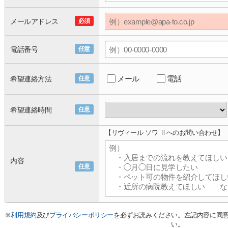
メールアドレス
必須
電話番号
任意
メール
電話
希望連絡方法
任意
希望連絡時間
任意
【リヴィール ソワ Ⅱへのお問い合わせ】
内容
任意
※
利用規約
及び
プライバシーポリシー
を必ずお読みください。左記内容に同
い。