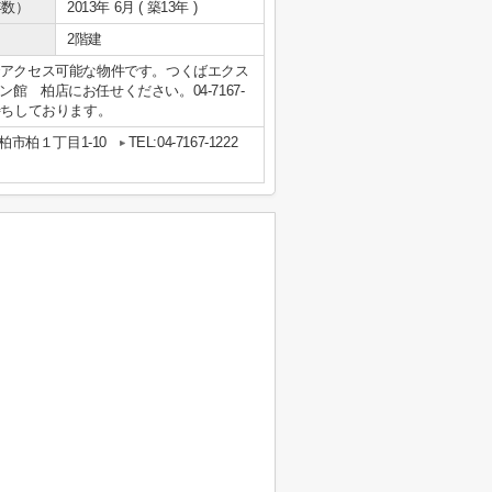
年数）
2013年 6月 ( 築13年 )
2階建
でアクセス可能な物件です。つくばエクス
 柏店にお任せください。04-7167-
絡をお待ちしております。
柏市柏１丁目1-10
TEL:04-7167-1222