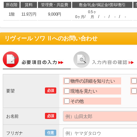
所在階
賃料
管理費・共益費
敷金/礼金/保証金/償却/敷引
0.5ヶ
1階
11.9万円
9,000円
/
/
/
/
0ヶ月
月
-
-
-
リヴィール ソワ Ⅱ
へのお問い合わせ
物件の詳細を知りたい
要望
必須
現地を見たい
その他
お名前
必須
フリガナ
任意