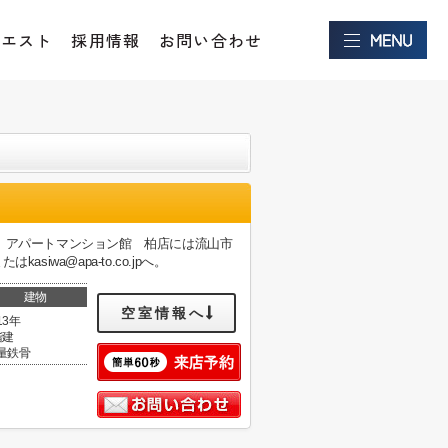
クエスト
採用情報
お問い合わせ
。アパートマンション館 柏店には流山市
iwa@apa-to.co.jpへ。
建物
空室情報へ
13年
階建
量鉄骨