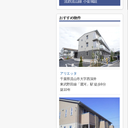
流鉄流山線 小金城趾
おすすめ物件
アリエッタ
千葉県流山市大字西深井
東武野田線「運河」駅 徒歩9分
築10年