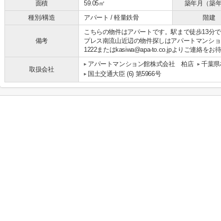
面積
59.05㎡
築年月（築
種別/構造
アパート / 軽量鉄骨
階建
こちらの物件はアパートです。駅まで徒歩13分
備考
プレス南流山近辺の物件探しはアパートマンション館
1222またはkasiwa@apa-to.co.jpよりご連
アパートマンション館株式会社 柏店
千葉県
取扱会社
国土交通大臣 (6) 第5966号