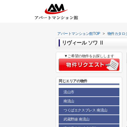
アパートマンション館TOP
>
物件カタロ
リヴィール ソワ Ⅱ
▼ご希望の物件をお探しします
同じエリアの物件
流山市
南流山
つくばエクスプレス 南流山
武蔵野線 南流山