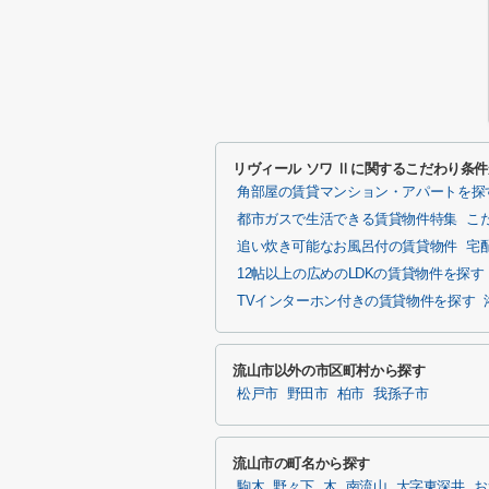
リヴィール ソワ Ⅱに関するこだわり条
角部屋の賃貸マンション・アパートを探
都市ガスで生活できる賃貸物件特集
こ
追い炊き可能なお風呂付の賃貸物件
宅
12帖以上の広めのLDKの賃貸物件を探す
TVインターホン付きの賃貸物件を探す
流山市以外の市区町村から探す
松戸市
野田市
柏市
我孫子市
流山市の町名から探す
駒木
野々下
木
南流山
大字東深井
お