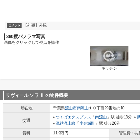
【外観】外観
コメント
360度パノラマ写真
画像をクリックして視点を操作
キッチン
リヴィール ソワ Ⅱ
の物件概要
所在地
千葉県
流山市
南流山
１０丁目29番地の10
つくばエクスプレス
「
南流山
」駅 徒歩13分
交通
流鉄流山線
「
小金城趾
」駅 徒歩26分
賃料
11.9万円
管理費・共