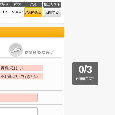
間取り
面積
詳細
検討リスト
1LDK
59.05㎡
詳細を見る
追加する
0
/
3
資料がほしい
不動産会社に行きたい
必須項目完了