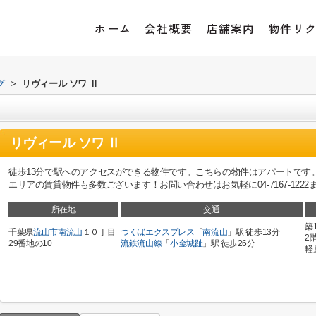
ホーム
会社概要
店舗案内
物件リ
グ
>
リヴィール ソワ Ⅱ
リヴィール ソワ Ⅱ
徒歩13分で駅へのアクセスができる物件です。こちらの物件はアパートです
エリアの賃貸物件も多数ございます！お問い合わせはお気軽に04-7167-1222またはkas
所在地
交通
築
千葉県
流山市
南流山
１０丁目
つくばエクスプレス
「
南流山
」駅 徒歩13分
2
29番地の10
流鉄流山線
「
小金城趾
」駅 徒歩26分
軽