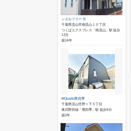
シエルツリー Ⅲ
千葉県流山市南流山１０丁目
つくばエクスプレス「南流山」駅 徒歩
12分
築14年
MQuarto豊四季
千葉県流山市野々下５丁目
東武野田線「豊四季」駅 徒歩8分
築2年