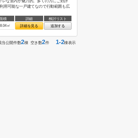
シャレな室内が魅力的。多くの方にご好評
駅利用可能な一戸建てなので行動範囲も広
面積
詳細
検討リスト
8.04㎡
詳細を見る
追加する
2
2
1-2
該当公開件数
棟 空き数
件
棟表示