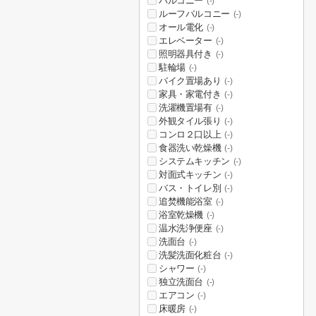
バルコニー
(-)
ルーフバルコニー
(-)
オール電化
(-)
エレベーター
(-)
照明器具付き
(-)
駐輪場
(-)
バイク置場あり
(-)
家具・家電付き
(-)
洗濯機置場有
(-)
外観タイル張り
(-)
コンロ２口以上
(-)
食器洗い乾燥機
(-)
システムキッチン
(-)
対面式キッチン
(-)
バス・トイレ別
(-)
追焚機能浴室
(-)
浴室乾燥機
(-)
温水洗浄便座
(-)
洗面台
(-)
洗髪洗面化粧台
(-)
シャワー
(-)
独立洗面台
(-)
エアコン
(-)
床暖房
(-)