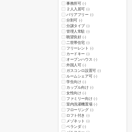
事務所可
(-)
２人入居可
(-)
バリアフリー
(-)
分割可
(-)
分譲タイプ
(-)
管理人常駐
(-)
眺望良好
(-)
二世帯住宅
(-)
フリーレント
(-)
カードキー
(-)
オープンハウス
(-)
外国人可
(-)
ガスコンロ設置可
(-)
ルームシェア可
(-)
学生向け
(-)
カップル向け
(-)
女性向け
(-)
ファミリー向け
(-)
室内洗濯機置場
(-)
フローリング
(-)
ロフト付き
(-)
メゾネット
(-)
ベランダ
(-)