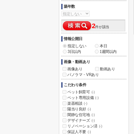
築年数
2
件が該当
情報公開日
指定しない
本日
3日以内
1週間以内
画像・動画あり
画像あり
動画あり
パノラマ・VRあり
こだわり条件
ペット飼育可
(-)
ペット専用設備
(-)
楽器相談
(-)
陽当り良好
(-)
閑静な住宅地
(-)
デザイナーズ
(-)
リノベーション済
(-)
保証人不要
(-)