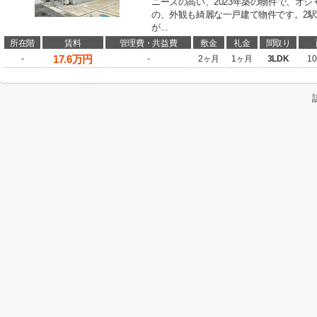
ニーズの高い、2023年築の物件で、オ
の、外観も綺麗な一戸建て物件です。2
が...
所在階
賃料
管理費・共益費
敷金
礼金
間取り
17.6
万円
-
-
2ヶ月
1ヶ月
3LDK
10