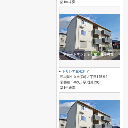
築1年未満
トリシア花水木 Ｙ
茨城県牛久市栄町３丁目175番1
常磐線「牛久」駅 徒歩29分
築1年未満