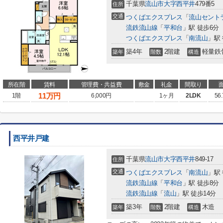
千葉県
流山市
大字西平井
479番5
住所
交通
つくばエクスプレス
「
流山セント
流鉄流山線
「
平和台
」駅 徒歩6分
つくばエクスプレス
「
南流山
」駅 
築4年
2階建
軽量鉄
築年
階数
構造
所在階
賃料
管理費・共益費
敷金
礼金
間取り
11
万円
1階
6,000円
1ヶ月
2LDK
56
西平井戸建
千葉県
流山市
大字西平井
849-17
住所
交通
つくばエクスプレス
「
南流山
」駅 
流鉄流山線
「
平和台
」駅 徒歩8分
流鉄流山線
「
流山
」駅 徒歩14分
築3年
2階建
木造
築年
階数
構造