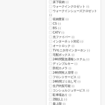
床下収納
(-)
ウォークインクロゼット
(-)
ウォークインシューズクロゼット
(-)
収納豊富
(-)
CS
(-)
BS
(-)
CATV
(-)
光ファイバー
(-)
インターネット対応
(-)
オートロック
(-)
TVモニタ付インターホン
(-)
宅配ボックス
(-)
24時間緊急通報システム
(-)
ディンプルキー
(-)
防犯カメラ
(-)
24時間有人管理
(-)
フロントサービス
(-)
24時間ゴミ出し可
(-)
住戸内覧可能
(-)
コンシェルジュサービス
(-)
駐車場あり
(-)
2階以上
(-)
最上階
(-)