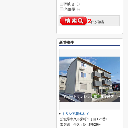
南向き
(-)
角部屋
(-)
2
件が該当
新着物件
トリシア花水木 Ｙ
茨城県牛久市栄町３丁目175番1
常磐線「牛久」駅 徒歩29分