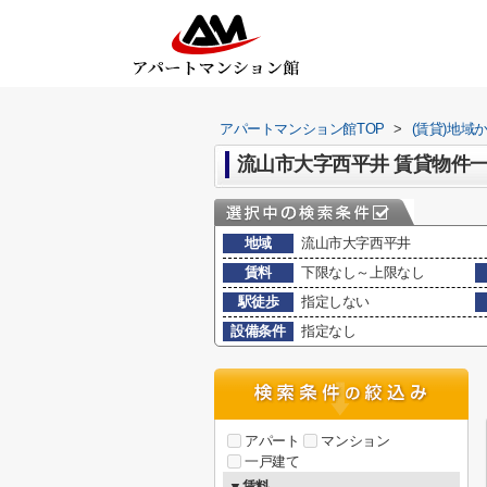
アパートマンション館TOP
>
(賃貸)地域
流山市大字西平井 賃貸物件
地域
流山市大字西平井
賃料
下限なし～上限なし
駅徒歩
指定しない
設備条件
指定なし
アパート
マンション
一戸建て
▼賃料