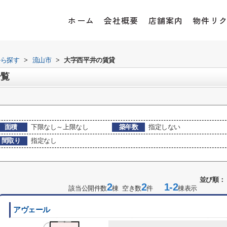
ホーム
会社概要
店舗案内
物件リ
から探す
>
流山市
>
大字西平井の賃貸
一覧
面積
下限なし～上限なし
築年数
指定しない
間取り
指定なし
並び順：
2
2
1-2
該当公開件数
棟 空き数
件
棟表示
アヴェール