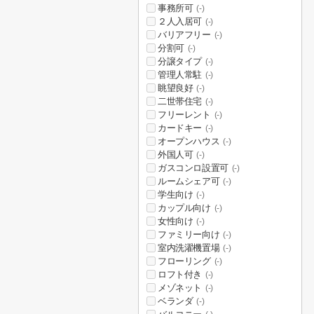
事務所可
(-)
２人入居可
(-)
バリアフリー
(-)
分割可
(-)
分譲タイプ
(-)
管理人常駐
(-)
眺望良好
(-)
二世帯住宅
(-)
フリーレント
(-)
カードキー
(-)
オープンハウス
(-)
外国人可
(-)
ガスコンロ設置可
(-)
ルームシェア可
(-)
学生向け
(-)
カップル向け
(-)
女性向け
(-)
ファミリー向け
(-)
室内洗濯機置場
(-)
フローリング
(-)
ロフト付き
(-)
メゾネット
(-)
ベランダ
(-)