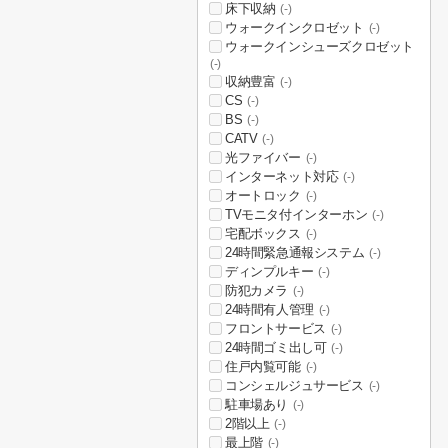
床下収納
(-)
ウォークインクロゼット
(-)
ウォークインシューズクロゼット
(-)
収納豊富
(-)
CS
(-)
BS
(-)
CATV
(-)
光ファイバー
(-)
インターネット対応
(-)
オートロック
(-)
TVモニタ付インターホン
(-)
宅配ボックス
(-)
24時間緊急通報システム
(-)
ディンプルキー
(-)
防犯カメラ
(-)
24時間有人管理
(-)
フロントサービス
(-)
24時間ゴミ出し可
(-)
住戸内覧可能
(-)
コンシェルジュサービス
(-)
駐車場あり
(-)
2階以上
(-)
最上階
(-)