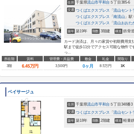
千葉県
流山市
平和台
５丁目385-6
住所
交通
つくばエクスプレス
「
流山セント
つくばエクスプレス
「
南流山
」駅 
つくばエクスプレス
「
流山おおた
築19年
3階建
鉄骨
築年
階数
構造
カード決済は、月々の家賃や初期費用支
駅まで徒歩11分でアクセス可能な物件で
っ...
所在階
賃料
管理費・共益費
敷金
礼金
間取り
6.45
万円
0ヶ月
3階
3,500円
8.5万円
1K
ベイサージュ
千葉県
流山市
平和台
５丁目348番3
住所
交通
つくばエクスプレス
「
流山セント
築18年
2階建
軽量
築年
階数
構造