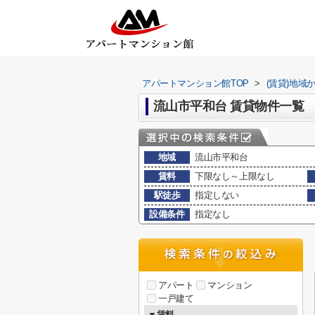
アパートマンション館TOP
>
(賃貸)地域
流山市平和台 賃貸物件一覧
地域
流山市平和台
賃料
下限なし～上限なし
駅徒歩
指定しない
設備条件
指定なし
アパート
マンション
一戸建て
▼賃料