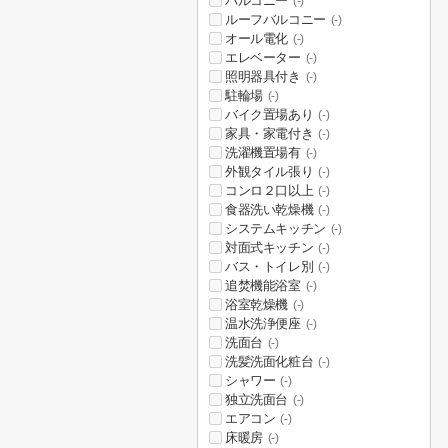
バルコニー
(-)
ルーフバルコニー
(-)
オール電化
(-)
エレベーター
(-)
照明器具付き
(-)
駐輪場
(-)
バイク置場あり
(-)
家具・家電付き
(-)
洗濯機置場有
(-)
外観タイル張り
(-)
コンロ２口以上
(-)
食器洗い乾燥機
(-)
システムキッチン
(-)
対面式キッチン
(-)
バス・トイレ別
(-)
追焚機能浴室
(-)
浴室乾燥機
(-)
温水洗浄便座
(-)
洗面台
(-)
洗髪洗面化粧台
(-)
シャワー
(-)
独立洗面台
(-)
エアコン
(-)
床暖房
(-)