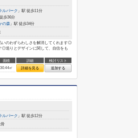
ラルパーク
」駅 徒歩11分
徒歩36分
かの森
」駅 徒歩34分
造
払いのわずらわしさを解消してくれます◎
す◎造りとデザインに関して、自信をも
面積
詳細
検討リスト
30.44㎡
詳細を見る
追加する
ラルパーク
」駅 徒歩12分
鉄骨