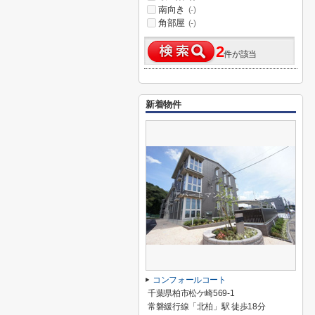
南向き
(-)
角部屋
(-)
2
件が該当
新着物件
コンフォールコート
千葉県柏市松ケ崎569-1
常磐緩行線「北柏」駅 徒歩18分