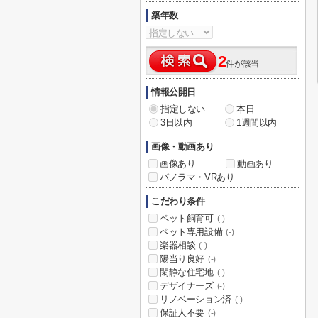
築年数
2
件が該当
情報公開日
指定しない
本日
3日以内
1週間以内
画像・動画あり
画像あり
動画あり
パノラマ・VRあり
こだわり条件
ペット飼育可
(-)
ペット専用設備
(-)
楽器相談
(-)
陽当り良好
(-)
閑静な住宅地
(-)
デザイナーズ
(-)
リノベーション済
(-)
保証人不要
(-)