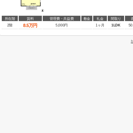
所在階
賃料
管理費・共益費
敷金
礼金
間取り
8.5
万円
2階
5,000円
1ヶ月
1LDK
50