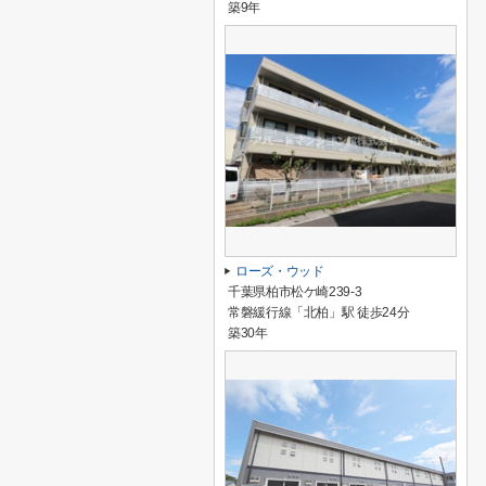
築9年
ローズ・ウッド
千葉県柏市松ケ崎239-3
常磐緩行線「北柏」駅 徒歩24分
築30年