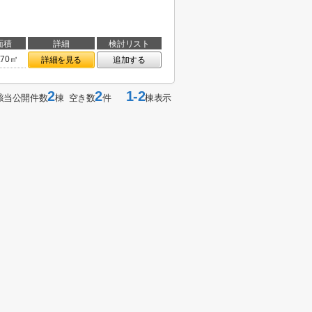
面積
詳細
検討リスト
.70㎡
詳細を見る
追加する
2
2
1-2
該当公開件数
棟 空き数
件
棟表示