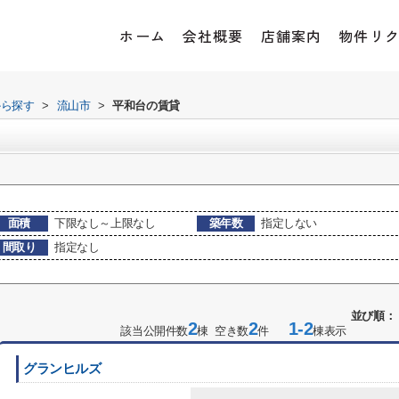
ホーム
会社概要
店舗案内
物件リ
から探す
>
流山市
>
平和台の賃貸
面積
下限なし～上限なし
築年数
指定しない
間取り
指定なし
並び順：
2
2
1-2
該当公開件数
棟 空き数
件
棟表示
グランヒルズ