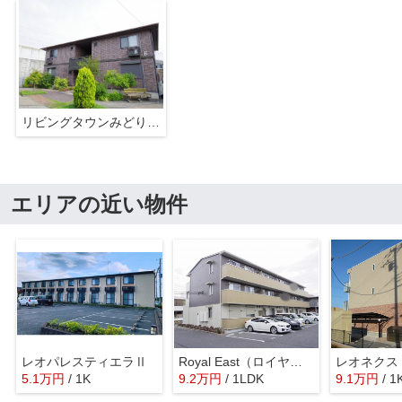
リビングタウンみどりのK
エリアの近い物件
レオパレスティエラⅡ
Royal East（ロイヤル イースト）
レオネクス
5.1
万
円
/ 1K
9.2
万
円
/ 1LDK
9.1
万
円
/ 1