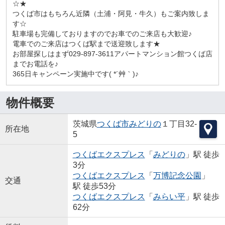
☆★
つくば市はもちろん近隣（土浦・阿見・牛久）もご案内致しま
す☆
駐車場も完備しておりますのでお車でのご来店も大歓迎♪
電車でのご来店はつくば駅まで送迎致します★
お部屋探しはまず029-897-3611アパートマンション館つくば店
までお電話を♪
365日キャンペーン実施中です( *´艸｀)♪
物件概要
茨城県
つくば市
みどりの
１丁目32-
所在地
5
つくばエクスプレス
「
みどりの
」駅 徒歩
3分
つくばエクスプレス
「
万博記念公園
」
交通
駅 徒歩53分
つくばエクスプレス
「
みらい平
」駅 徒歩
62分