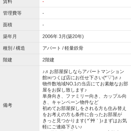
賃料
-
管理費等
-
面積
-
築年月
2006年 3月(築20年)
種別 / 構造
アパート / 軽量鉄骨
階建
2階建
♪♬お部屋探しならアパートマンション
館㈱つくば店にお任せ下さい(*'▽')♬♪
物件数地域NO.1の当店にてお素敵なお部
屋をお探し致します♪
単身向き、ファミリー向き、カップル向
き、キャンペーン物件など
備考
初めてお部屋探しをされる方も住み替え
をお考えの方も条件に合ったお部屋が
きっと見つかります( *´艸｀)♪まずはお気
軽にご連絡下さい♪