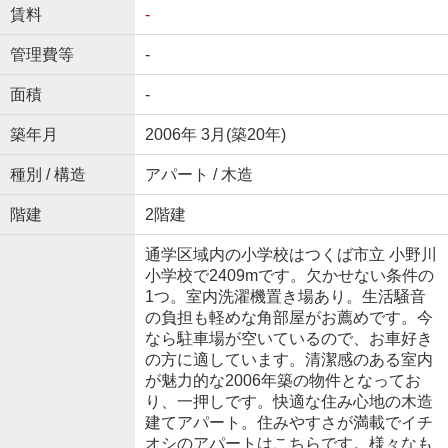
賃料
-
管理費等
-
面積
-
築年月
2006年 3月(築20年)
種別 / 構造
アパート / 木造
階建
2階建
通学区域内の小学校はつくば市立 小野川
小学校で2409mです。欠かせない条件の
1つ。室内洗濯機置き場あり。生活騒音
の負担も軽めな角部屋がお薦めです。今
なら駐車場が空いているので、お車好き
の方に適しています。清潔感のある室内
が魅力的な2006年築の物件となってお
り、一押しです。快適な住み心地の木造
建てアパート。住みやすさが満載でイチ
オシのアパートはこちらです。様々なも