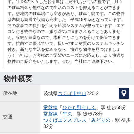
す。1LDKの広々したお部屋は、充実した生活の糧です。月々
の駐車料金が無料なので生活のコストを抑えることができま
す。敷地内の駐車場にも空きがあり、駐車可能です。この物件
は内観も綺麗で設備も充実した、平成18年築となっています。
冬の炊事での負担を抑える給湯システムが整っています。エア
コン付き物件なので、嫌な湿気に悩まされることもありませ
ん。収納が豊富なので、場所ごとにものを分けて保管できま
す。抗菌性に優れていて、扱いやすい材質のシステムキッチン
付き。新たな生活を始めるなら、快適な物件を見つけましょ
う！当社は、お客様のご要望やニーズにお応えし、より快適な
物件のご紹介をいたします。ぜひ、当社にご連絡下さい。
物件概要
所在地
茨城県
つくば市
中山
220-2
常磐線
「
ひたち野うしく
」駅 徒歩68分
常磐線
「
牛久
」駅 徒歩78分
交通
つくばエクスプレス
「
みどりの
」駅 徒歩
82分