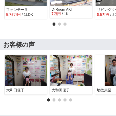
D-Room AKI
フォンテーヌ
7
万
円
/ 1K
5.75
万
円
/ 1LDK
6.5
万
円
/ 2
お客様の声
大和田優子
大和田優子
地徳康至