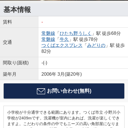
基本情報
賃料
-
常磐線
「
ひたち野うしく
」駅 徒歩68分
常磐線
「
牛久
」駅 徒歩78分
交通
つくばエクスプレス
「
みどりの
」駅 徒歩
82分
間取り(面積)
-(-)
築年月
2006年 3月(築20年)
お問い合わせ(無料)
小学校が十分通学できる範囲にあります。つくば市立 小野川小
学校が2409mです。洗濯機が室内にあれば、洗濯が楽しくでき
ますよ。こだわりの条件の中でもニーズの高い角部屋になりま