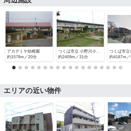
アカデミヤ幼稚園
つくば市立 小野川小学校
約1578m／20分
約2409m／31分
約4187m／
エリアの近い物件