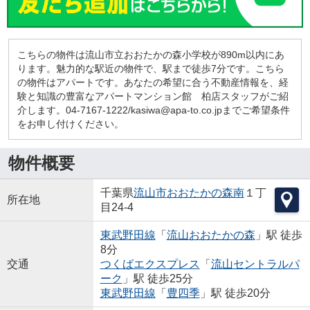
こちらの物件は流山市立おおたかの森小学校が890m以内にあ
ります。魅力的な駅近の物件で、駅まで徒歩7分です。こちら
の物件はアパートです。あなたの希望に合う不動産情報を、経
験と知識の豊富なアパートマンション館 柏店スタッフがご紹
介します。04-7167-1222/kasiwa@apa-to.co.jpまでご希望条件
をお申し付けください。
物件概要
千葉県
流山市
おおたかの森南
１丁
所在地
目24-4
東武野田線
「
流山おおたかの森
」駅 徒歩
8分
交通
つくばエクスプレス
「
流山セントラルパ
ーク
」駅 徒歩25分
東武野田線
「
豊四季
」駅 徒歩20分