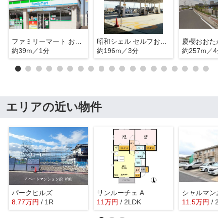
ファミリーマート おおたかの森店
昭和シェル セルフおおたかの森SS
約39m／1分
約196m／3分
約257m／
エリアの近い物件
パークヒルズ
サンルーチェ A
8.77
万
円
/ 1R
11
万
円
/ 2LDK
11.5
万
円
/ 