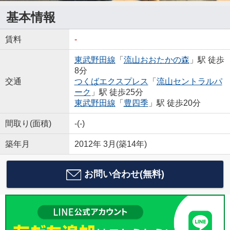
基本情報
賃料
-
東武野田線
「
流山おおたかの森
」駅 徒歩
8分
交通
つくばエクスプレス
「
流山セントラルパ
ーク
」駅 徒歩25分
東武野田線
「
豊四季
」駅 徒歩20分
間取り(面積)
-(-)
築年月
2012年 3月(築14年)
お問い合わせ(無料)