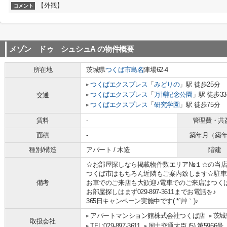
【外観】
コメント
メゾン ドゥ シュシュA
の物件概要
所在地
茨城県
つくば市
島名
陣場62-4
つくばエクスプレス
「
みどりの
」駅 徒歩25分
つくばエクスプレス
「
万博記念公園
」駅 徒歩3
交通
つくばエクスプレス
「
研究学園
」駅 徒歩75分
賃料
-
管理費・共
面積
-
築年月（築
種別/構造
アパート / 木造
階建
☆お部屋探しなら掲載物件数エリア№１☆の当店
つくば市はもちろん近隣もご案内致します☆駐車
備考
お車でのご来店も大歓迎♪電車でのご来店はつく
お部屋探しはまず029-897-3611までお電話を♪
365日キャンペーン実施中です( *´艸｀)♪
アパートマンション館株式会社つくば店
茨城
取扱会社
TEL:029-897-3611
国土交通大臣 (5) 第5966号