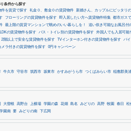
わり条件から探す
物件を賃貸で探す
礼金０、敷金０の賃貸物件
新婚さん、カップルにピッタリ
す
フローリングの賃貸物件を探す
即入居したい方へ賃貸物件特集
都市ガス
件
最上階の賃貸マンションで眺めのいい暮らしを！
追い炊き可能なお風呂付
LDKの賃貸物件を探す
バス・トイレ別の賃貸物件を探す
外国人でも入居可能
2階以上で安全な賃貸物件を探す
TVインターホン付きの賃貸物件を探す
バイ
カメラ付きの賃貸物件を探す
0円キャンペーン
市
牛久市
守谷市
筑西市
坂東市
かすみがうら市
つくばみらい市
稲敷郡美
園
大曽根
高野台
上横場
学園の森
花畑
島名
みどりの
高野
牧園
春日
松
学園南
要
みどりの南
下広岡