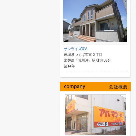
サンライズ東A
茨城県つくば市東２丁目
常磐線「荒川沖」駅 徒歩58分
築14年