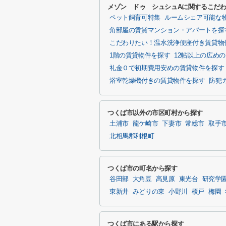
メゾン ドゥ シュシュAに関するこだ
ペット飼育可特集
ルームシェア可能な
角部屋の賃貸マンション・アパートを探
こだわりたい！温水洗浄便座付き賃貸物
1階の賃貸物件を探す
12帖以上の広めの
礼金０で初期費用安めの賃貸物件を探す
浴室乾燥機付きの賃貸物件を探す
防犯
つくば市以外の市区町村から探す
土浦市
龍ケ崎市
下妻市
常総市
取手
北相馬郡利根町
つくば市の町名から探す
谷田部
大角豆
高見原
東光台
研究学
東新井
みどりの東
小野川
榎戸
梅園
つくば市にある駅から探す