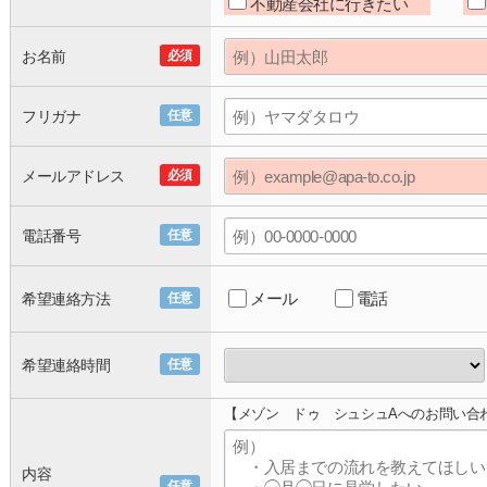
不動産会社に行きたい
お名前
必須
フリガナ
任意
メールアドレス
必須
電話番号
任意
メール
電話
希望連絡方法
任意
希望連絡時間
任意
【メゾン ドゥ シュシュAへのお問い合
内容
任意