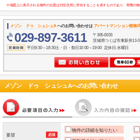
※地図上に表示される物件の位置は付近住所に所在することを表すものであり、実際の物
メゾン ドゥ シュシュA
へのお問い合わせは
アパートマンション館株
029-897-3611
〒305-0033
茨城県つくば市東新井13-
平日9:30～18:30土・日・祭日10:00～19:00 定休日:水曜日
メゾン ドゥ シュシュA
へのお問い合わせ
物件の詳細を知りたい
要望
必須