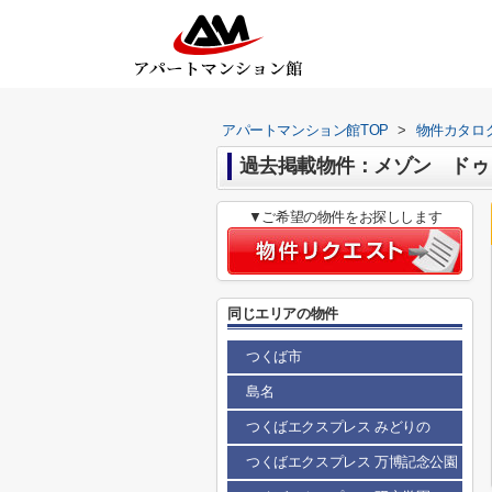
アパートマンション館TOP
>
物件カタロ
過去掲載物件：メゾン ドゥ
▼ご希望の物件をお探しします
同じエリアの物件
つくば市
島名
つくばエクスプレス みどりの
つくばエクスプレス 万博記念公園