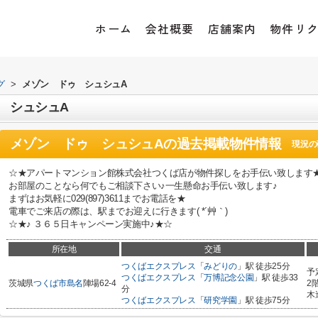
ホーム
会社概要
店舗案内
物件リ
グ
>
メゾン ドゥ シュシュA
 シュシュA
メゾン ドゥ シュシュA
の過去掲載物件情報
現況の
☆★アパートマンション館株式会社つくば店が物件探しをお手伝い致します
お部屋のことなら何でもご相談下さい♪一生懸命お手伝い致します♪
まずはお気軽に029(897)3611までお電話を★
電車でご来店の際は、駅までお迎えに行きます( *´艸｀)
☆★♪ ３６５日キャンペーン実施中♪★☆
所在地
交通
つくばエクスプレス
「
みどりの
」駅 徒歩25分
予
つくばエクスプレス
「
万博記念公園
」駅 徒歩33
茨城県
つくば市
島名
陣場62-4
2
分
木
つくばエクスプレス
「
研究学園
」駅 徒歩75分