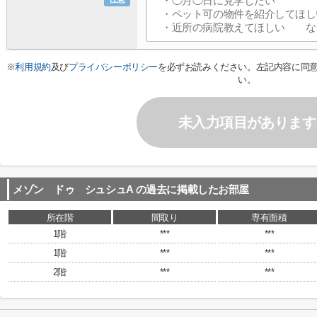
※
利用規約
及び
プライバシーポリシー
を必ずお読みください。左記内容に同
い。
未入力項目があります
メゾン ドゥ シュシュA
の過去に掲載したお部屋
所在階
間取り
専有面積
1階
***
***
1階
***
***
2階
***
***