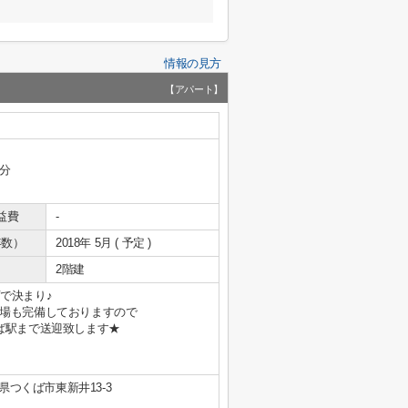
情報の見方
【アパート】
3分
益費
-
年数）
2018年 5月 ( 予定 )
2階建
で決まり♪
場も完備しておりますので
ば駅まで送迎致します★
県つくば市東新井13-3