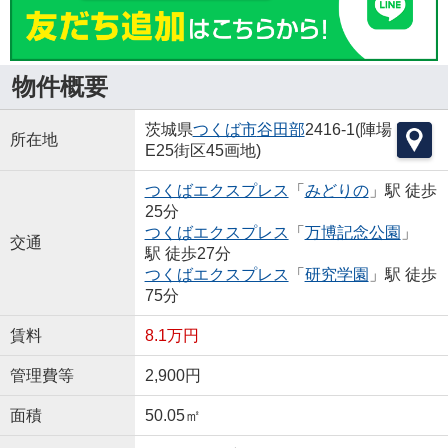
物件概要
茨城県
つくば市
谷田部
2416-1(陣場
所在地
E25街区45画地)
つくばエクスプレス
「
みどりの
」駅 徒歩
25分
つくばエクスプレス
「
万博記念公園
」
交通
駅 徒歩27分
つくばエクスプレス
「
研究学園
」駅 徒歩
75分
賃料
8.1万円
管理費等
2,900円
面積
50.05㎡