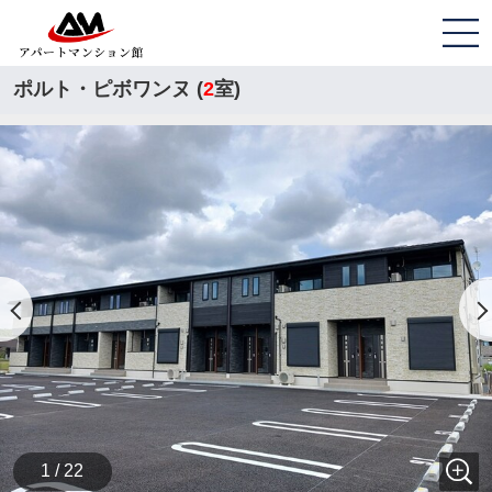
ポルト・ピボワンヌ (
2
室)
1 / 22