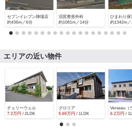
セブンイレブン陣場店
沼尻整形外科
ひまわり保
約436m／6分
約1081m／14分
約1342m／
エリアの近い物件
チェリーウェル
グロリア
Versea
7.2
万
円
/ 2LDK
5.65
万
円
/ 1LDK
6.2
万
円
/ 1