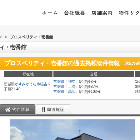
ホーム
会社概要
店舗案内
物件リ
グ
>
プロスペリティ・壱番館
ィ・壱番館
プロスペリティ・壱番館
の過去掲載物件情報
現況の確
所在地
交通
常磐線
「
神立
」駅 徒歩8分
築
茨城県
かすみがうら市
稲吉
２
常磐線
「
土浦
」駅 徒歩87分
3
丁目21-40
常磐線
「
高浜
」駅 徒歩103分
鉄
物件情報
周辺施設