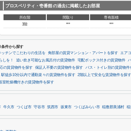
プロスペリティ・壱番館
の過去に掲載したお部屋
所在階
間取り
専有面積
3階
***
***
り条件から探す
キッチンでこだわりの生活を
角部屋の賃貸マンション・アパートを探す
エア
らしを！
追い炊き可能なお風呂付の賃貸物件
宅配ボックス付きの賃貸物件
応の賃貸物件を探す
保証人不要の賃貸物件を探す
バス・トイレ別の賃貸物件
駅徒歩10分以内で通勤楽々の賃貸物件を探す
2階以上で安全な賃貸物件を探
浴室乾燥機付きの賃貸物件を探す
市
牛久市
つくば市
守谷市
筑西市
坂東市
つくばみらい市
稲敷郡美浦村
稲