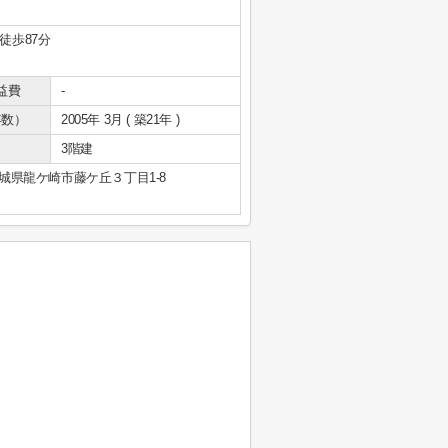
 徒歩87分
益費
-
年数）
2005年 3月 ( 築21年 )
3階建
城県龍ケ崎市藤ケ丘３丁目1-8