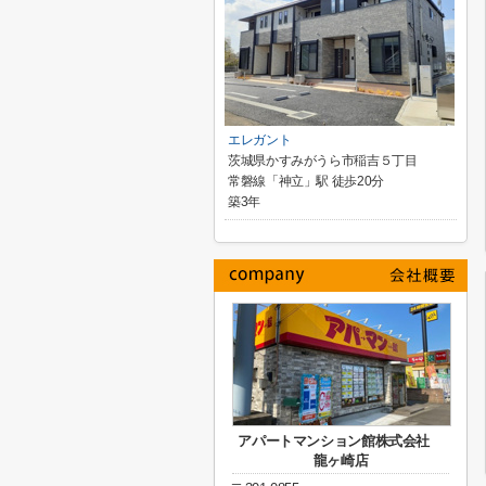
エレガント
茨城県かすみがうら市稲吉５丁目
常磐線「神立」駅 徒歩20分
築3年
アパートマンション館株式会社
龍ヶ崎店