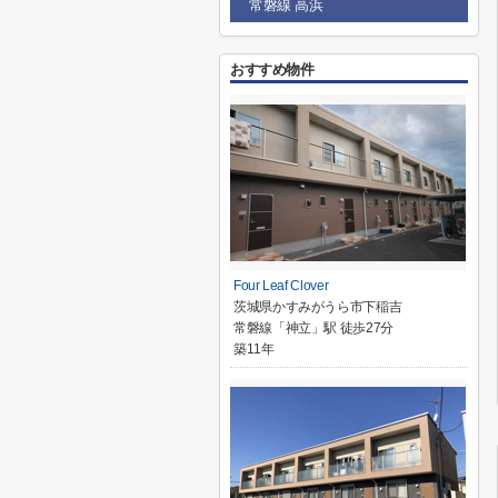
常磐線 高浜
おすすめ物件
Four Leaf Clover
茨城県かすみがうら市下稲吉
常磐線「神立」駅 徒歩27分
築11年