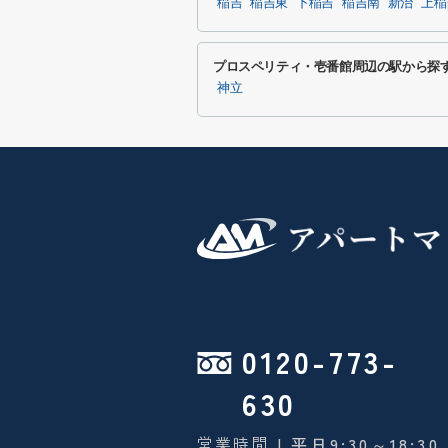
稲吉
稲吉東
下稲吉
稲吉南
新治
上稲
プロスペリティ・壱番館周辺の駅から探
神立
0120-773-
630
営業時間
| 平日9:30～18:30