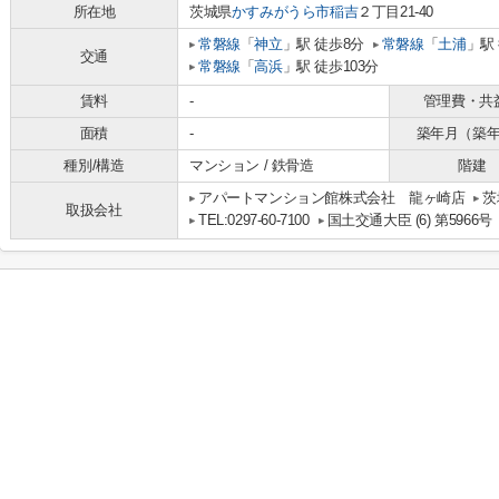
所在地
茨城県
かすみがうら市
稲吉
２丁目21-40
常磐線
「
神立
」駅 徒歩8分
常磐線
「
土浦
」駅
交通
常磐線
「
高浜
」駅 徒歩103分
賃料
-
管理費・共
面積
-
築年月（築
種別/構造
マンション / 鉄骨造
階建
アパートマンション館株式会社 龍ヶ崎店
茨
取扱会社
TEL:0297-60-7100
国土交通大臣 (6) 第5966号