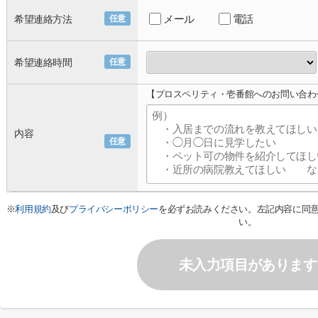
メール
電話
希望連絡方法
任意
希望連絡時間
任意
【プロスペリティ・壱番館へのお問い合わ
内容
任意
※
利用規約
及び
プライバシーポリシー
を必ずお読みください。左記内容に同
い。
未入力項目があります