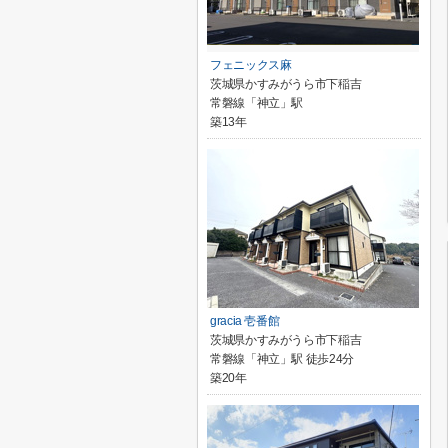
フェニックス麻
茨城県かすみがうら市下稲吉
常磐線「神立」駅
築13年
gracia 壱番館
茨城県かすみがうら市下稲吉
常磐線「神立」駅 徒歩24分
築20年