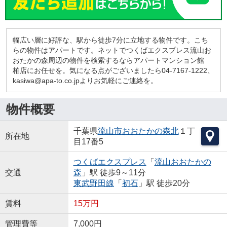
幅広い層に好評な、駅から徒歩7分に立地する物件です。こち
らの物件はアパートです。ネットでつくばエクスプレス流山お
おたかの森周辺の物件を検索するならアパートマンション館
柏店にお任せを。気になる点がございましたら04-7167-1222、
kasiwa@apa-to.co.jpよりお気軽にご連絡を。
物件概要
千葉県
流山市
おおたかの森北
１丁
所在地
目17番5
つくばエクスプレス
「
流山おおたかの
交通
森
」駅 徒歩9～11分
東武野田線
「
初石
」駅 徒歩20分
賃料
15万円
管理費等
7,000円