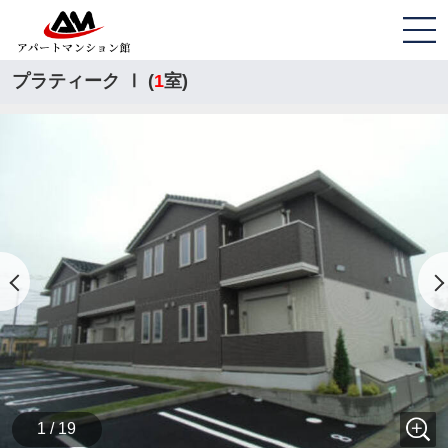
プラティーク Ⅰ (
1
室)
1 / 19