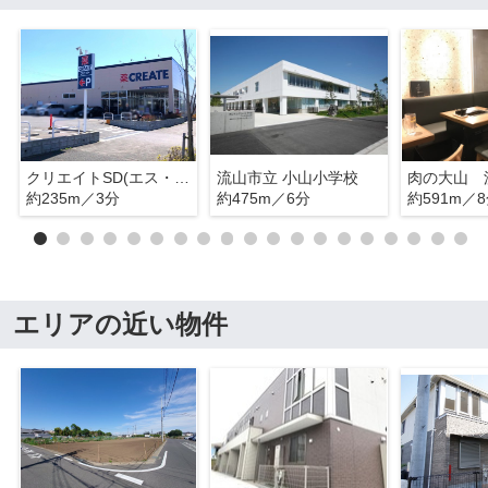
クリエイトSD(エス・ディー) 流山おおたかの森店
流山市立 小山小学校
約235m／3分
約475m／6分
約591m／
エリアの近い物件