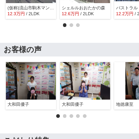
(仮称)流山市駒木マンション
シェルルおおたかの森
パストラル（p
12.3
万
円
/ 2LDK
12.6
万
円
/ 2LDK
12.2
万
円
/
お客様の声
大和田優子
大和田優子
地徳康至