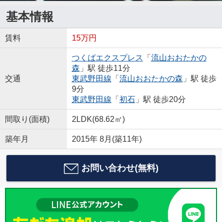
基本情報
賃料
15万円
つくばエクスプレス
「
流山おおたかの
森
」駅 徒歩11分
交通
東武野田線
「
流山おおたかの森
」駅 徒歩
9分
東武野田線
「
初石
」駅 徒歩20分
間取り(面積)
2LDK(68.62㎡)
築年月
2015年 8月(築11年)
お問い合わせ(無料)