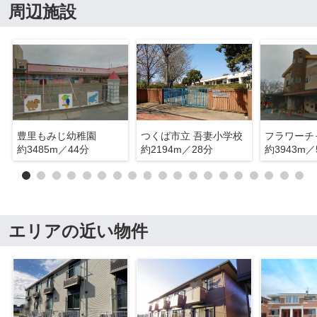
周辺施設
豊里もみじ幼稚園
つくば市立 吾妻小学校
約3485m／44分
約2194m／28分
約3943m／
エリアの近い物件