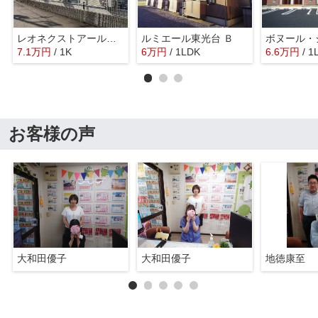
レオネクストアールズコート花畑
ルミエール東光台 Ｂ
7.1
万
円
/ 1K
6
万
円
/ 1LDK
6.6
万
円
/ 1
お客様の声
大和田優子
大和田優子
地徳康至