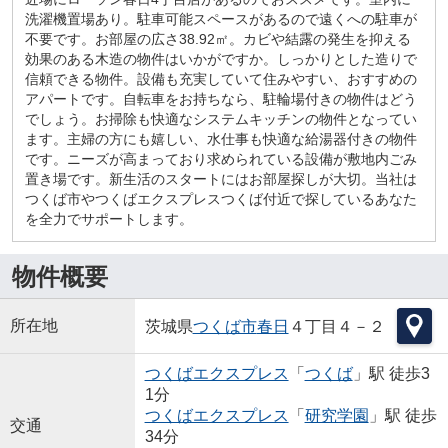
洗濯機置場あり。駐車可能スペースがあるので遠くへの駐車が
不要です。お部屋の広さ38.92㎡。カビや結露の発生を抑える
効果のある木造の物件はいかがですか。しっかりとした造りで
信頼できる物件。設備も充実していて住みやすい、おすすめの
アパートです。自転車をお持ちなら、駐輪場付きの物件はどう
でしょう。お掃除も快適なシステムキッチンの物件となってい
ます。主婦の方にも嬉しい、水仕事も快適な給湯器付きの物件
です。ニーズが高まっており求められている設備が敷地内ごみ
置き場です。新生活のスタートにはお部屋探しが大切。当社は
つくば市やつくばエクスプレスつくば付近で探しているあなた
を全力でサポートします。
物件概要
所在地
茨城県
つくば市
春日
４丁目４－２
つくばエクスプレス
「
つくば
」駅 徒歩3
1分
つくばエクスプレス
「
研究学園
」駅 徒歩
交通
34分