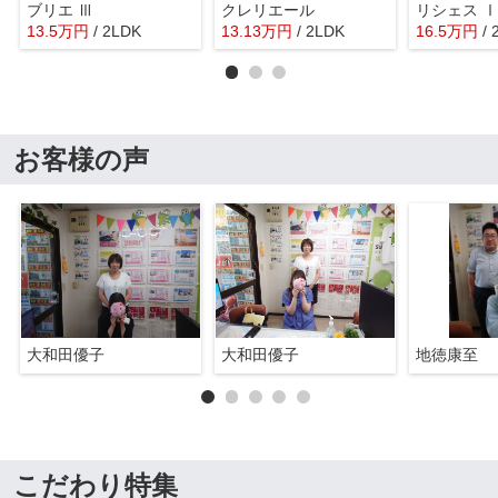
ブリエ Ⅲ
クレリエール
リシェス Ⅰ
13.5
万
円
/ 2LDK
13.13
万
円
/ 2LDK
16.5
万
円
/
お客様の声
大和田優子
大和田優子
地徳康至
こだわり特集