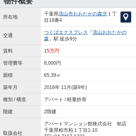
物件概要
千葉県
流山市
おおたかの森北
１丁
所在地
目18番4
つくばエクスプレス
「
流山おおたかの
交通
森
」駅 徒歩9分
賃料
15万円
管理費等
8,000円
面積
65.39㎡
築年月
2016年 11月(築9年)
種別 / 構造
アパート / 軽量鉄骨
階建
2階建
アパートマンション館株式会社 柏店
千葉県柏市柏１丁目1-10
取扱会社