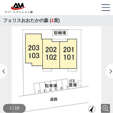
フェリスおおたかの森 (
1
室)
1 / 16