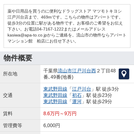
薬や日用品を買うのに便利なドラッグストア マツモトキヨシ
江戸川台店まで、469mです。こちらの物件はアパートです。
徒歩3分の位置に駅がある物件です。お客様のご希望をお伝え
下さい。お電話04-7167-1222またはメールアドレス
kasiwa@apa-to.co.jpからご連絡を。流山市の物件ならアパート
マンション館 柏店にお任せ下さい。
物件概要
千葉県
流山市
江戸川台西
２丁目48
所在地
番､49番(地番)
東武野田線
「
江戸川台
」駅 徒歩3分
交通
東武野田線
「
初石
」駅 徒歩23分
東武野田線
「
運河
」駅 徒歩29分
賃料
8.6万円～9万円
管理費等
6,000円