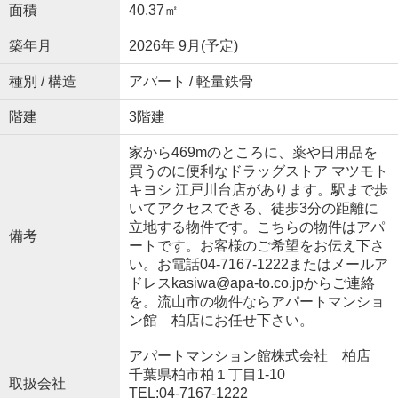
面積
40.37㎡
築年月
2026年 9月(予定)
種別 / 構造
アパート / 軽量鉄骨
階建
3階建
家から469mのところに、薬や日用品を
買うのに便利なドラッグストア マツモト
キヨシ 江戸川台店があります。駅まで歩
いてアクセスできる、徒歩3分の距離に
立地する物件です。こちらの物件はアパ
備考
ートです。お客様のご希望をお伝え下さ
い。お電話04-7167-1222またはメールア
ドレスkasiwa@apa-to.co.jpからご連絡
を。流山市の物件ならアパートマンショ
ン館 柏店にお任せ下さい。
アパートマンション館株式会社 柏店
千葉県柏市柏１丁目1-10
取扱会社
TEL:04-7167-1222