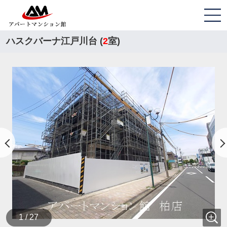
ハスクバーナ江戸川台 (
2
室)
1 / 27