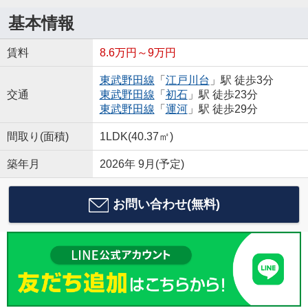
基本情報
賃料
8.6万円～9万円
東武野田線
「
江戸川台
」駅 徒歩3分
交通
東武野田線
「
初石
」駅 徒歩23分
東武野田線
「
運河
」駅 徒歩29分
間取り(面積)
1LDK(40.37㎡)
築年月
2026年 9月(予定)
お問い合わせ(無料)