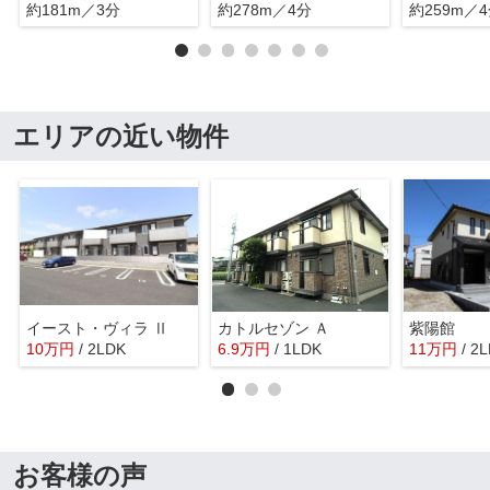
約181m／3分
約278m／4分
約259m／
エリアの近い物件
イースト・ヴィラ Ⅱ
カトルセゾン Ａ
紫陽館
10
万
円
/ 2LDK
6.9
万
円
/ 1LDK
11
万
円
/ 2
お客様の声