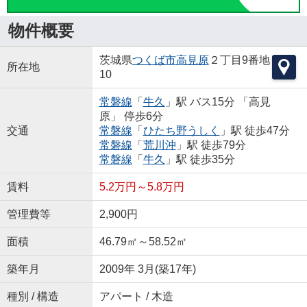
物件概要
茨城県
つくば市
高見原
２丁目9番地
所在地
10
常磐線
「
牛久
」駅 バス15分 「高見
原」 停歩6分
交通
常磐線
「
ひたち野うしく
」駅 徒歩47分
常磐線
「
荒川沖
」駅 徒歩79分
常磐線
「
牛久
」駅 徒歩35分
賃料
5.2万円～5.8万円
管理費等
2,900円
面積
46.79㎡～58.52㎡
築年月
2009年 3月(築17年)
種別 / 構造
アパート / 木造