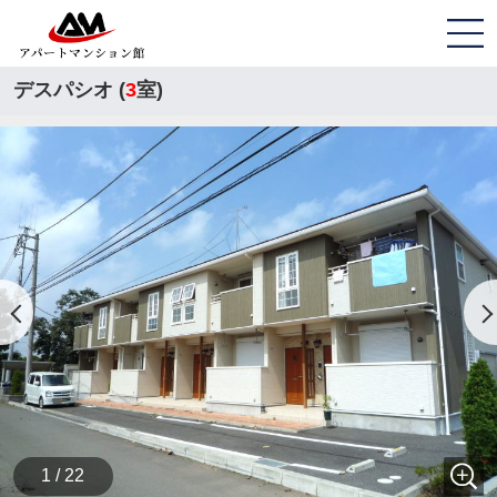
デスパシオ (
3
室)
1 / 22