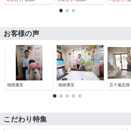
お客様の声
地徳康至
地徳康至
五十嵐志保
こだわり特集