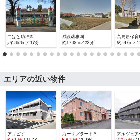
こばと幼稚園
成蹊幼稚園
高見原保育
約1353m／17分
約1739m／22分
約849m／1
エリアの近い物件
アリビオ
カーサプラートＢ
アルヴェア
6.5
万
円
/ 1LDK
5.6
万
円
/ 2LDK
7.2
万
円
/ 1