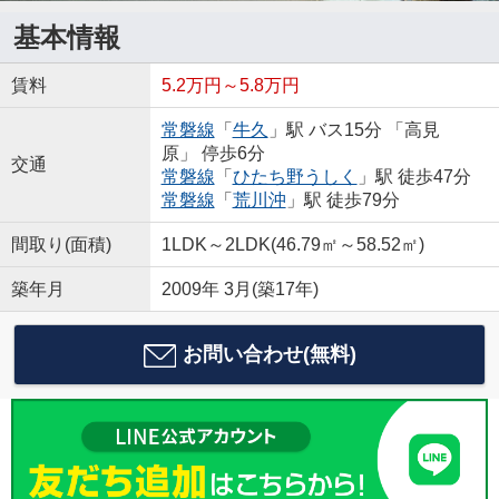
基本情報
賃料
5.2万円～5.8万円
常磐線
「
牛久
」駅 バス15分 「高見
原」 停歩6分
交通
常磐線
「
ひたち野うしく
」駅 徒歩47分
常磐線
「
荒川沖
」駅 徒歩79分
間取り(面積)
1LDK～2LDK(46.79㎡～58.52㎡)
築年月
2009年 3月(築17年)
お問い合わせ(無料)