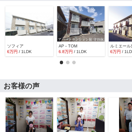
ソフィア
AP－TOM
ルミエール
6
万
円
/ 1LDK
6.8
万
円
/ 1LDK
6
万
円
/ 1L
お客様の声