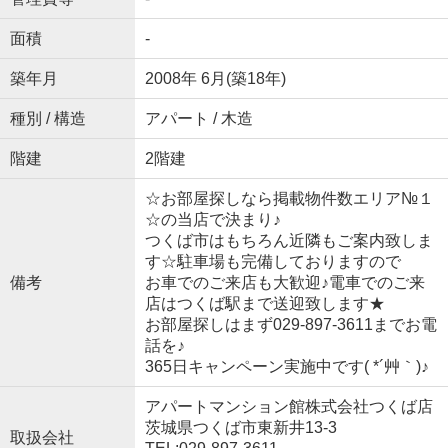
面積
-
築年月
2008年 6月(築18年)
種別 / 構造
アパート / 木造
階建
2階建
☆お部屋探しなら掲載物件数エリア№１
☆の当店で決まり♪
つくば市はもちろん近隣もご案内致しま
す☆駐車場も完備しておりますので
備考
お車でのご来店も大歓迎♪電車でのご来
店はつくば駅まで送迎致します★
お部屋探しはまず029-897-3611までお電
話を♪
365日キャンペーン実施中です( *´艸｀)♪
アパートマンション館株式会社つくば店
茨城県つくば市東新井13-3
取扱会社