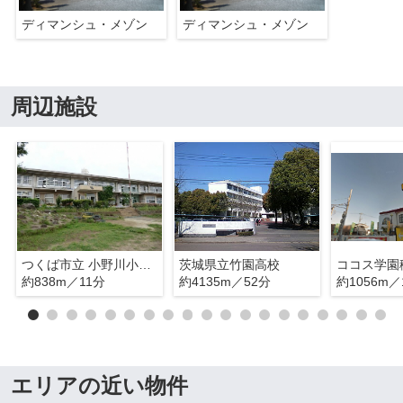
ディマンシュ・メゾン
ディマンシュ・メゾン
周辺施設
つくば市立 小野川小学校
茨城県立竹園高校
ココス学園
約838m／11分
約4135m／52分
約1056m／
エリアの近い物件