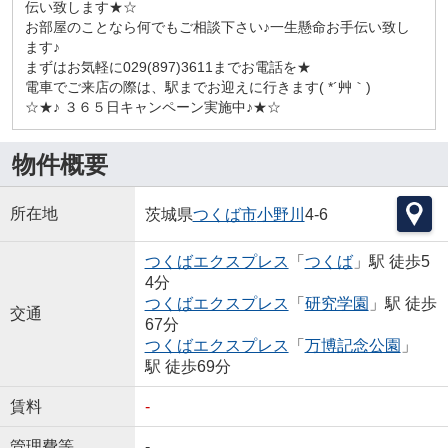
伝い致します★☆
お部屋のことなら何でもご相談下さい♪一生懸命お手伝い致し
ます♪
まずはお気軽に029(897)3611までお電話を★
電車でご来店の際は、駅までお迎えに行きます( *´艸｀)
☆★♪ ３６５日キャンペーン実施中♪★☆
物件概要
所在地
茨城県
つくば市
小野川
4-6
つくばエクスプレス
「
つくば
」駅 徒歩5
4分
つくばエクスプレス
「
研究学園
」駅 徒歩
交通
67分
つくばエクスプレス
「
万博記念公園
」
駅 徒歩69分
賃料
-
管理費等
-