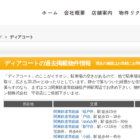
ホーム
会社概要
店舗案内
物件リ
グ
>
ディアコート
ディアコート
の過去掲載物件情報
現況の確認はお気軽にお問
「ディアコート」のここがイチオシ。駐車場の空きがあるので、他で駐車場
取り、広さも33.25㎡とゆったりとしています。静かで落ちついた緑豊かな
暮らすのなら、まずはココ関東鉄道常総線稲戸井駅周辺でお求め下さい。物
ン館株式会社 守谷店にご依頼下さいませ。
所在地
交通
関東鉄道常総線
「
稲戸井
」駅 徒歩15分
関東鉄道常総線
「
戸頭
」駅 徒歩15～18分
関東鉄道常総線
「
ゆめみ野
」駅 徒歩25～30分
関東鉄道常総線
「
新守谷
」駅 バス16分 「公営住
宅前停」 停歩4分
関東鉄道常総線
「
小絹
」駅 徒歩44～45分