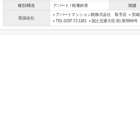
種別/構造
アパート / 軽量鉄骨
階建
アパートマンション館株式会社 取手店
茨城
取扱会社
TEL:0297-72-1181
国土交通大臣 (6) 第5966号