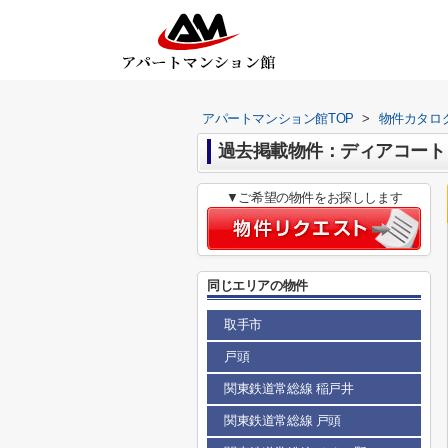
アパートマンション館TOP
>
物件カタロ
過去掲載物件：ディアコート
▼ご希望の物件をお探しします
同じエリアの物件
取手市
戸頭
関東鉄道常総線 稲戸井
関東鉄道常総線 戸頭