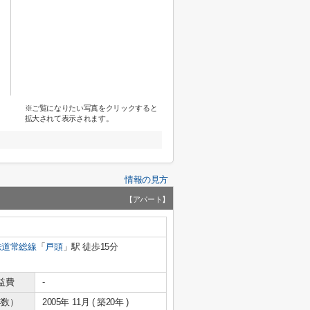
※ご覧になりたい写真をクリックすると
拡大されて表示されます。
情報の見方
【アパート】
鉄道常総線
「
戸頭
」駅 徒歩15分
益費
-
年数）
2005年 11月 ( 築20年 )