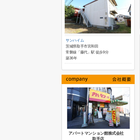
サンハイム
茨城県取手市宮和田
常磐線「藤代」駅 徒歩9分
築36年
アパートマンション館株式会社
取手店