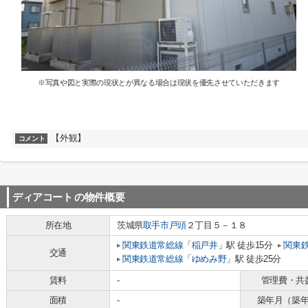
※写真や図と実際の現状とが異なる場合は現状を優先させていただきます
【外観】
コメント
ディアコート
の物件概要
所在地
茨城県
取手市
戸頭
２丁目５－１８
関東鉄道常総線
「
稲戸井
」駅 徒歩15分
関東
交通
関東鉄道常総線
「
ゆめみ野
」駅 徒歩25分
賃料
-
管理費・共
面積
-
築年月（築