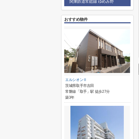
関東鉄道常総線 ゆめみ野
おすすめ物件
エルシオンⅡ
茨城県取手市吉田
常磐線「取手」駅 徒歩27分
築3年