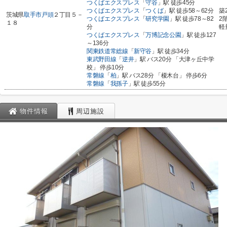
つくばエクスプレス
「
守谷
」駅 徒歩45分
つくばエクスプレス
「
つくば
」駅 徒歩58～62分
築
茨城県
取手市
戸頭
２丁目５－
つくばエクスプレス
「
研究学園
」駅 徒歩78～82
2
１８
分
軽
つくばエクスプレス
「
万博記念公園
」駅 徒歩127
～136分
関東鉄道常総線
「
新守谷
」駅 徒歩34分
東武野田線
「
逆井
」駅 バス20分 「大津ヶ丘中学
校」 停歩10分
常磐線
「
柏
」駅 バス28分 「榎木台」 停歩6分
常磐線
「
我孫子
」駅 徒歩55分
物件情報
周辺施設