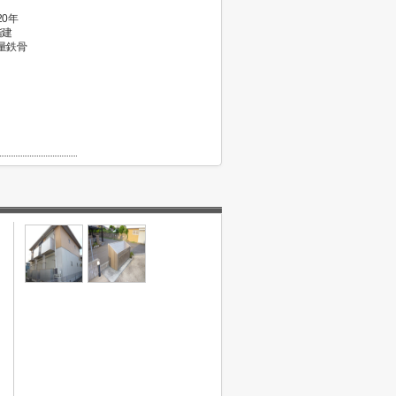
20年
階建
量鉄骨