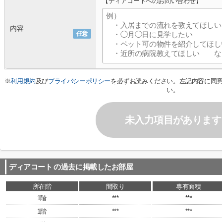
【ディアコートへのお問い合わせ】
内容
任意
※
利用規約
及び
プライバシーポリシー
を必ずお読みください。左記内容に同
い。
未入力項目があります
ディアコート
の過去に掲載したお部屋
所在階
間取り
専有面積
1階
***
***
1階
***
***