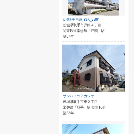
UR取手戸頭（3K_3B9）
茨城県取手市戸頭４丁目
関東鉄道常総線「戸頭」駅
築57年
サンハイツアカシヤ
茨城県取手市東２丁目
常磐線「取手」駅 徒歩10分
築33年