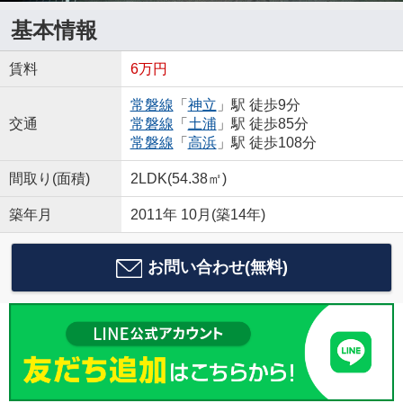
基本情報
賃料
6万円
常磐線
「
神立
」駅 徒歩9分
交通
常磐線
「
土浦
」駅 徒歩85分
常磐線
「
高浜
」駅 徒歩108分
間取り(面積)
2LDK(54.38㎡)
築年月
2011年 10月(築14年)
お問い合わせ(無料)