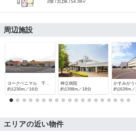
2階
54.38㎡
2LDK
周辺施設
ヨークベニマル 千代田モール店
神立病院
約1230m／16分
約1398m／18分
約1639m／
エリアの近い物件