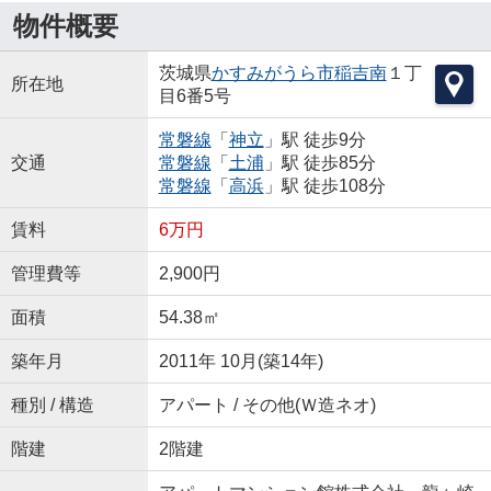
物件概要
茨城県
かすみがうら市
稲吉南
１丁
所在地
目6番5号
常磐線
「
神立
」駅 徒歩9分
交通
常磐線
「
土浦
」駅 徒歩85分
常磐線
「
高浜
」駅 徒歩108分
賃料
6万円
管理費等
2,900円
面積
54.38㎡
築年月
2011年 10月(築14年)
種別 / 構造
アパート / その他(Ｗ造ネオ)
階建
2階建