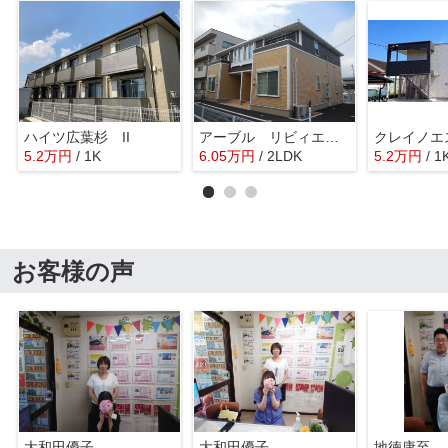
ハイツ広葉杉 II
アーブル リビィエール
5.2
万
円
/ 1K
6.05
万
円
/ 2LDK
5.2
万
円
/ 1
お客様の声
大和田優子
大和田優子
地徳康至