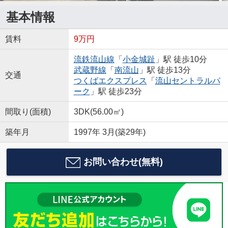
基本情報
賃料
9万円
流鉄流山線
「
小金城趾
」駅 徒歩10分
武蔵野線
「
南流山
」駅 徒歩13分
交通
つくばエクスプレス
「
流山セントラルパ
ーク
」駅 徒歩23分
間取り(面積)
3DK(56.00㎡)
築年月
1997年 3月(築29年)
お問い合わせ(無料)