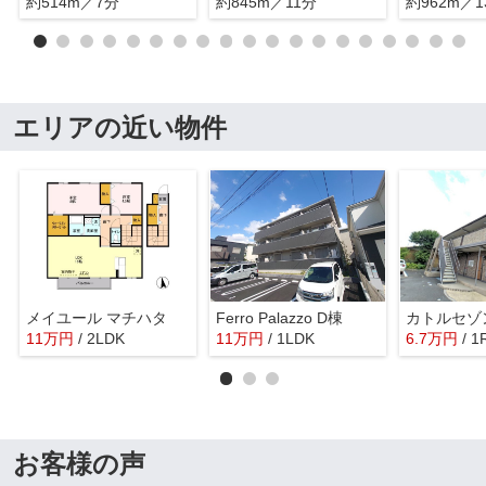
約514m／7分
約845m／11分
約962m／1
エリアの近い物件
メイユール マチハタ
Ferro Palazzo D棟
カトルセゾ
11
万
円
/ 2LDK
11
万
円
/ 1LDK
6.7
万
円
/ 1
お客様の声