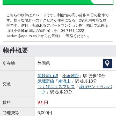
こちらの物件はアパートです。利便性の高い徒歩10分の物件で
す。様々な場所へのアクセスが便利になる、2駅利用可能な物
件です。信頼・実績あるアパートマンション館 柏店で流鉄流
山線小金城趾周辺の物件探しを。04-7167-1222、
kasiwa@apa-to.co.jpからお気軽にご連絡ください。
物件概要
所在地
静岡県
流鉄流山線
「
小金城趾
」駅 徒歩10分
武蔵野線
「
南流山
」駅 徒歩13分
交通
つくばエクスプレス
「
流山セントラルパ
ーク
」駅 徒歩23分
賃料
9万円
管理費等
6,000円