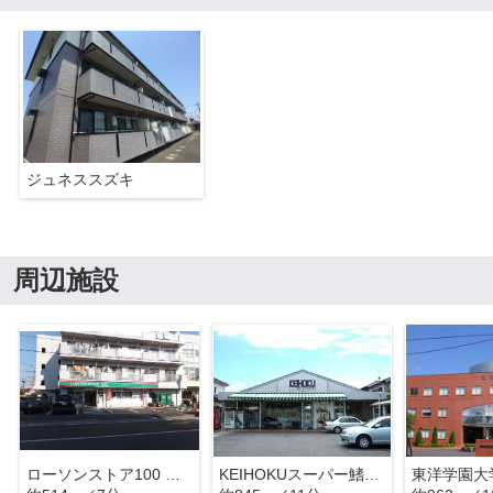
ジュネススズキ
周辺施設
ローソンストア100 流山鰭ヶ崎店
KEIHOKUスーパー鰭ケ崎店
東洋学園大