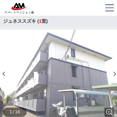
ジュネススズキ (
1
室)
1 / 16