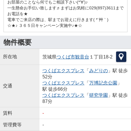
お部屋のことなら何でもご相談下さい(*‘∀‘)♪
一生懸命お手伝い致します♬まずはお気軽に029(897)3611まで
お電話を★
電車でご来店の際は、駅までお迎えに行きます( *´艸｀)
☆★♪ ３６５日キャンペーン実施中♪★☆
物件概要
所在地
茨城県
つくば市
観音台
１丁目18-2
つくばエクスプレス
「
みどりの
」駅 徒歩
52分
つくばエクスプレス
「
万博記念公園
」
交通
駅 徒歩66分
つくばエクスプレス
「
研究学園
」駅 徒歩
87分
賃料
-
管理費等
-