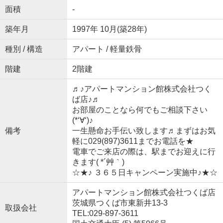
面積
-
築年月
1997年 10月(築28年)
種別 / 構造
アパート / 軽量鉄骨
階建
2階建
♬♪アパートマンション館株式会社つく
ば店♪♬
お部屋のことなら何でもご相談下さい
(*‘∀‘)♪
備考
一生懸命お手伝い致します♬まずはお気
軽に029(897)3611までお電話を★
電車でご来店の際は、駅までお迎えに行
きます( *´艸｀)
☆★♪ ３６５日キャンペーン実施中♪★☆
アパートマンション館株式会社つくば店
茨城県つくば市東新井13-3
取扱会社
TEL:029-897-3611