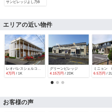
サンビレッジよし乃B
エリアの近い物件
レオパレスシェルコート
グリーンビレッジ
ミニョン 
4
万
円
/ 1K
4.15
万
円
/ 2DK
6.5
万
円
/ 2
お客様の声