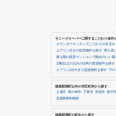
サニークローバーに関するこだわり条件
カウンターキッチンでこだわりの生活を
エアコン付きの賃貸物件を探す
即入居
最上階の賃貸マンションで眺めのいい暮
12帖以上の広めのLDKの賃貸物件を探す
エアコン2台付きの賃貸物件を探す
TV
猿島郡境町以外の市区町村から探す
土浦市
龍ケ崎市
下妻市
常総市
取手
北相馬郡利根町
猿島郡境町の町名から探す