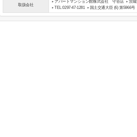
アパートマンション館株式会社 守谷店
茨城
取扱会社
TEL:0297-47-1281
国土交通大臣 (6) 第5966号