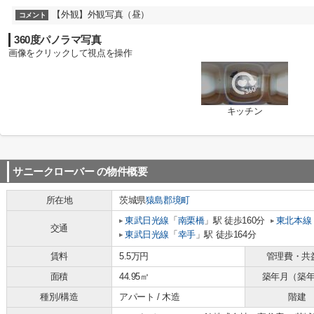
【外観】外観写真（昼）
コメント
360度パノラマ写真
画像をクリックして視点を操作
キッチン
サニークローバー
の物件概要
所在地
茨城県
猿島郡境町
東武日光線
「
南栗橋
」駅 徒歩160分
東北本線
交通
東武日光線
「
幸手
」駅 徒歩164分
賃料
5.5万円
管理費・共
面積
44.95㎡
築年月（築
種別/構造
アパート / 木造
階建