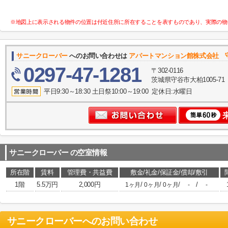
※地図上に表示される物件の位置は付近住所に所在することを表すものであり、実際の物
サニークローバー
へのお問い合わせは
アパートマンション館株式会社 
0297-47-1281
〒302-0116
茨城県守谷市大柏1005-71
平日9:30～18:30 土日祭10:00～19:00 定休日:水曜日
サニークローバー
の空室情報
所在階
賃料
管理費・共益費
敷金/礼金/保証金/償却/敷引
1階
5.5万円
2,000円
/
/
/
/
1ヶ月
0ヶ月
0ヶ月
-
-
サニークローバー
へのお問い合わせ