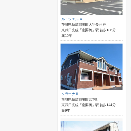
ル・シエル Ａ
茨城県猿島郡境町大字長井戸
東武日光線「南栗橋」駅 徒歩186分
築10年
ソラーナⅡ
茨城県猿島郡境町宮本町
東武日光線「南栗橋」駅 徒歩144分
築9年