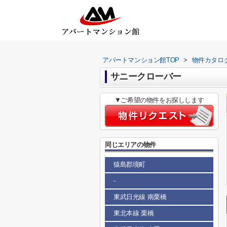
アパートマンション館TOP
>
物件カタロ
サニークローバー
▼ご希望の物件をお探しします
同じエリアの物件
猿島郡境町
-
東武日光線 南栗橋
東北本線 栗橋