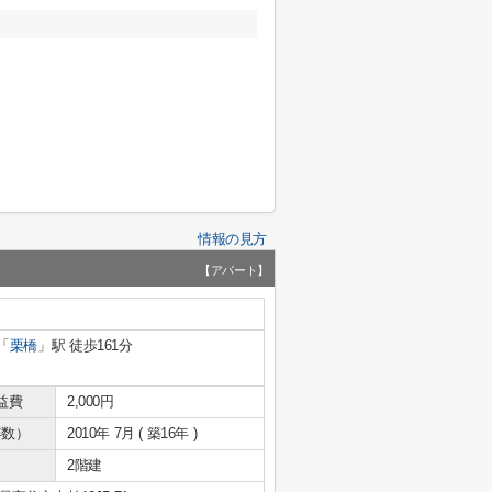
情報の見方
【アパート】
「
栗橋
」駅 徒歩161分
益費
2,000円
年数）
2010年 7月 ( 築16年 )
2階建