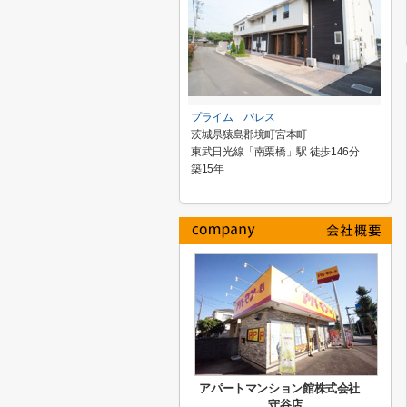
プライム パレス
茨城県猿島郡境町宮本町
東武日光線「南栗橋」駅 徒歩146分
築15年
アパートマンション館株式会社
守谷店