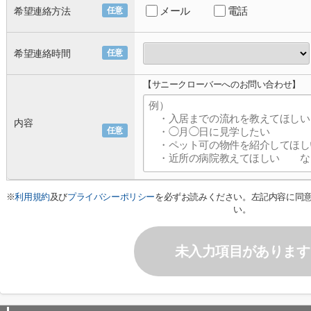
メール
電話
希望連絡方法
任意
希望連絡時間
任意
【サニークローバーへのお問い合わせ】
内容
任意
※
利用規約
及び
プライバシーポリシー
を必ずお読みください。左記内容に同
い。
未入力項目があります