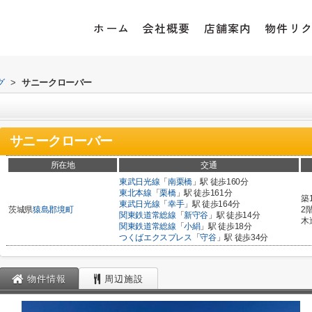
ホーム
会社概要
店舗案内
物件リ
グ
>
サニークローバー
サニークローバー
所在地
交通
東武日光線
「
南栗橋
」駅 徒歩160分
東北本線
「
栗橋
」駅 徒歩161分
築
東武日光線
「
幸手
」駅 徒歩164分
茨城県
猿島郡境町
2
関東鉄道常総線
「
新守谷
」駅 徒歩14分
木
関東鉄道常総線
「
小絹
」駅 徒歩18分
つくばエクスプレス
「
守谷
」駅 徒歩34分
物件情報
周辺施設