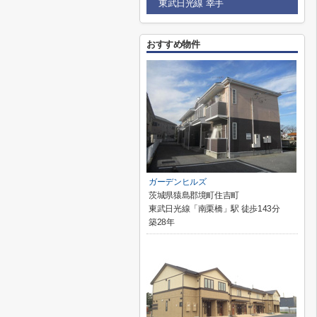
東武日光線 幸手
おすすめ物件
ガーデンヒルズ
茨城県猿島郡境町住吉町
東武日光線「南栗橋」駅 徒歩143分
築28年