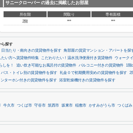
サニークローバー
の過去に掲載したお部屋
所在階
間取り
専有面積
2階
***
***
から探す
日当たり・南向きの賃貸物件を探す
角部屋の賃貸マンション・アパートを探
したい方へ賃貸物件特集
こだわりたい！温水洗浄便座付き賃貸物件
ウォーク
らしを！
追い炊き可能なお風呂付の賃貸物件
バルコニー付きの賃貸物件
1
バス・トイレ別の賃貸物件を探す
礼金０で初期費用安めの賃貸物件を探す
インターホン付きの賃貸物件を探す
浴室乾燥機付きの賃貸物件を探す
市
牛久市
つくば市
守谷市
筑西市
坂東市
稲敷市
かすみがうら市
つくばみ