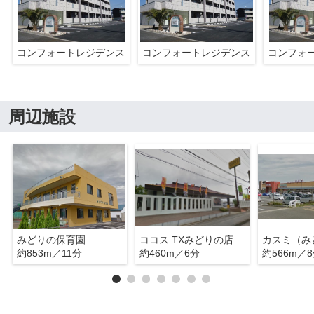
コンフォートレジデンス
コンフォートレジデンス
コンフォ
周辺施設
みどりの保育園
ココス TXみどりの店
約853m／11分
約460m／6分
約566m／