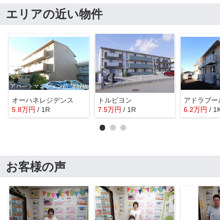
エリアの近い物件
オーハネレジデンス
トルビヨン
アドラブー
5.8
万
円
/ 1R
7.5
万
円
/ 1R
6.2
万
円
/ 1
お客様の声