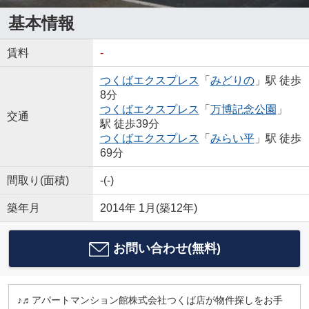
基本情報
賃料
-
つくばエクスプレス
「
みどりの
」駅 徒歩
8分
つくばエクスプレス
「
万博記念公園
」
交通
駅 徒歩39分
つくばエクスプレス
「
みらい平
」駅 徒歩
69分
間取り(面積)
-(-)
築年月
2014年 1月(築12年)
お問い合わせ(無料)
♪♬アパートマンション館株式会社つくば店が物件探しをお手