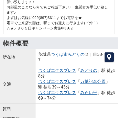
伝い致します♬♪
お部屋のことなら何でもご相談下さい♪一生懸命お手伝い致し
ます♪
まずはお気軽に029(897)3611までお電話を★
電車でご来店の際は、駅までお迎えに行きます( *´艸｀)
☆★♪ ３６５日キャンペーン実施中♪★☆
物件概要
茨城県
つくば市
みどりの
２丁目38-
所在地
7
つくばエクスプレス
「
みどりの
」駅 徒歩
8分
つくばエクスプレス
「
万博記念公園
」
交通
駅 徒歩39～43分
つくばエクスプレス
「
みらい平
」駅 徒歩
69～74分
賃料
-