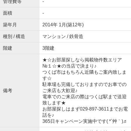
管理費等
-
面積
-
築年月
2014年 1月(築12年)
種別 / 構造
マンション / 鉄骨造
階建
3階建
★☆お部屋探しなら掲載物件数エリア
№１☆★の当店で決まり♪
つくば市はもちろん近隣もご案内致しま
す☆
駐車場も完備しておりますのでお車での
備考
ご来店も大歓迎♪
電車でのご来店の際はつくば駅まで送迎
致します★
お部屋探しはまず029-897-3611までお電
話を♪
365日キャンペーン実施中です( *´艸｀)♬