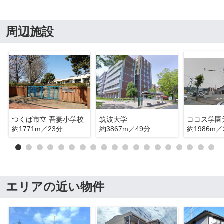
周辺施設
つくば市立 吾妻小学校
筑波大学
ココス学園
約1771m／23分
約3867m／49分
約1986m／
エリアの近い物件