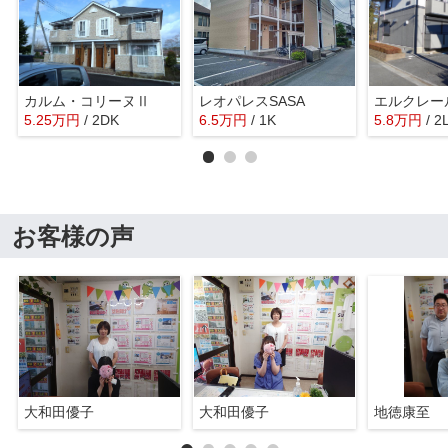
カルム・コリーヌⅡ
レオパレスSASA
エルクレール
5.25
万
円
/ 2DK
6.5
万
円
/ 1K
5.8
万
円
/ 2
お客様の声
大和田優子
大和田優子
地徳康至