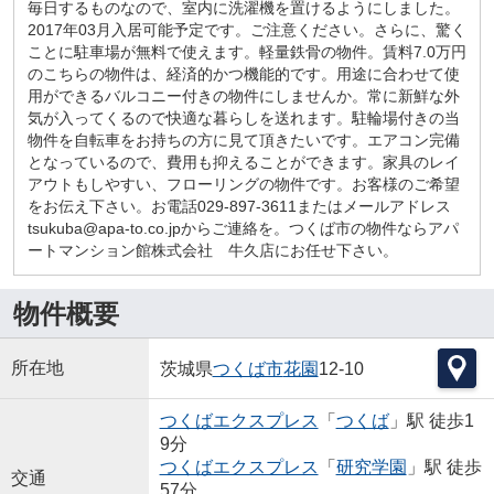
毎日するものなので、室内に洗濯機を置けるようにしました。
2017年03月入居可能予定です。ご注意ください。さらに、驚く
ことに駐車場が無料で使えます。軽量鉄骨の物件。賃料7.0万円
のこちらの物件は、経済的かつ機能的です。用途に合わせて使
用ができるバルコニー付きの物件にしませんか。常に新鮮な外
気が入ってくるので快適な暮らしを送れます。駐輪場付きの当
物件を自転車をお持ちの方に見て頂きたいです。エアコン完備
となっているので、費用も抑えることができます。家具のレイ
アウトもしやすい、フローリングの物件です。お客様のご希望
をお伝え下さい。お電話029-897-3611またはメールアドレス
tsukuba@apa-to.co.jpからご連絡を。つくば市の物件ならアパ
ートマンション館株式会社 牛久店にお任せ下さい。
物件概要
所在地
茨城県
つくば市
花園
12-10
つくばエクスプレス
「
つくば
」駅 徒歩1
9分
つくばエクスプレス
「
研究学園
」駅 徒歩
交通
57分