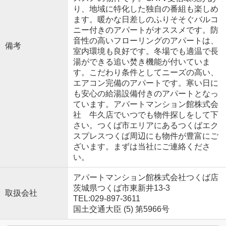
り、地域に特化した独自の番組も楽しめ
ます。暖かな日差しのふりそそぐバルコ
ニー付きのアパートがオススメです。防
音性の高いフローリングのアパートは、
備考
室内環境も良好です。冬場でも適温で長
湯ができる追い焚き機能が付いていま
す。こだわり条件としてニーズの高い、
エアコン完備のアパートです。寒い日に
も安心の給湯設備付きのアパートとなっ
ています。アパートマンション館株式会
社 牛久店でいつでも物件探しをして下
さい。つくば市エリアにあるつくばエク
スプレスつくば周辺にも物件が豊富にご
ざいます。まずは当社にご連絡くださ
い。
アパートマンション館株式会社つくば店
茨城県つくば市東新井13-3
取扱会社
TEL:029-897-3611
国土交通大臣 (5) 第5966号