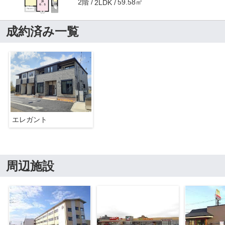
2階
59.58㎡
2LDK
成約済み一覧
エレガント
周辺施設