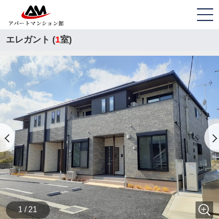
エレガント (
1
室)
1 / 21