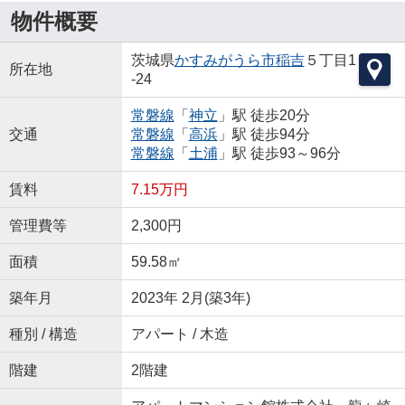
物件概要
茨城県
かすみがうら市
稲吉
５丁目1
所在地
-24
常磐線
「
神立
」駅 徒歩20分
交通
常磐線
「
高浜
」駅 徒歩94分
常磐線
「
土浦
」駅 徒歩93～96分
賃料
7.15万円
管理費等
2,300円
面積
59.58㎡
築年月
2023年 2月(築3年)
種別 / 構造
アパート / 木造
階建
2階建