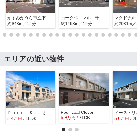
かすみがうら市立下稲吉小学校
ヨークベニマル 千代田モール店
約943m／12分
約1498m／19分
約2031m／
エリアの近い物件
Four Leaf Clover
Ｐｕｒｅ Ｓｔａｇｅ（ピュアステージ）
イーストリ
5.9
万
円
/ 2LDK
5.4
万
円
/ 1LDK
5.6
万
円
/ 2