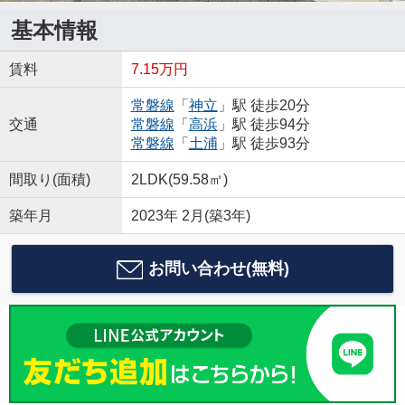
基本情報
賃料
7.15万円
常磐線
「
神立
」駅 徒歩20分
交通
常磐線
「
高浜
」駅 徒歩94分
常磐線
「
土浦
」駅 徒歩93分
間取り(面積)
2LDK(59.58㎡)
築年月
2023年 2月(築3年)
お問い合わせ(無料)