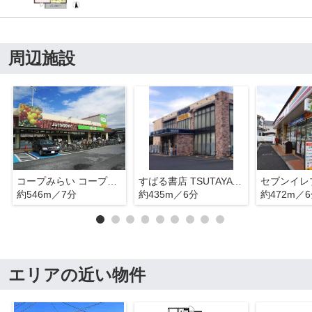
周辺施設
コープみらい コープ東深井店
すばる書店 TSUTAYA 流山店
約546m／7分
約435m／6分
約472m／
エリアの近い物件