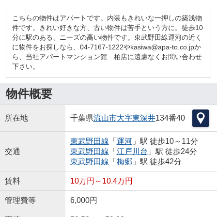
こちらの物件はアパートです。内装もきれいな一押しの築浅物
件です。きれい好きな方、古い物件は苦手という方に。徒歩10
分に駅のある、ニーズの高い物件です。東武野田線運河の近く
に物件をお探しなら、04-7167-1222やkasiwa@apa-to.co.jpか
ら、当社アパートマンション館 柏店に遠慮なくお問い合わせ
下さい。
物件概要
所在地
千葉県
流山市
大字東深井
134番40
東武野田線
「
運河
」駅 徒歩10～11分
交通
東武野田線
「
江戸川台
」駅 徒歩24分
東武野田線
「
梅郷
」駅 徒歩42分
賃料
10万円～10.4万円
管理費等
6,000円