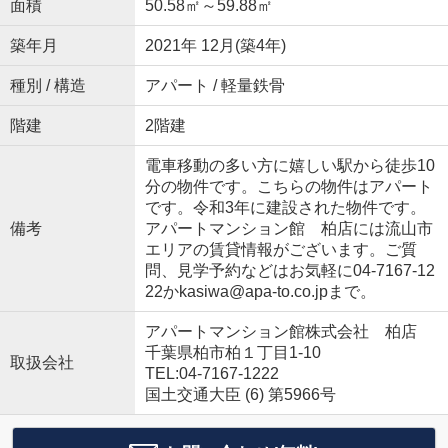
面積
50.58㎡～59.88㎡
築年月
2021年 12月(築4年)
種別 / 構造
アパート / 軽量鉄骨
階建
2階建
電車移動の多い方に嬉しい駅から徒歩10
分の物件です。こちらの物件はアパート
です。令和3年に建設された物件です。
備考
アパートマンション館 柏店には流山市
エリアの賃貸情報がございます。ご質
問、見学予約などはお気軽に04-7167-12
22かkasiwa@apa-to.co.jpまで。
アパートマンション館株式会社 柏店
千葉県柏市柏１丁目1-10
取扱会社
TEL:04-7167-1222
国土交通大臣 (6) 第5966号