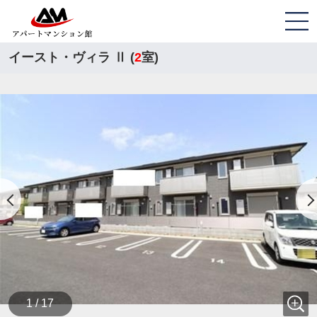
イースト・ヴィラ Ⅱ (
2
室)
1 / 17