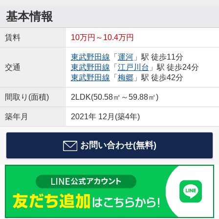
基本情報
賃料
10万円～10.4万円
東武野田線
「
運河
」駅 徒歩11分
交通
東武野田線
「
江戸川台
」駅 徒歩24分
東武野田線
「
梅郷
」駅 徒歩42分
間取り(面積)
2LDK(50.58㎡～59.88㎡)
築年月
2021年 12月(築4年)
お問い合わせ(無料)