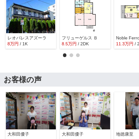
レオパレスアズーラ
フリューゲルス Ｂ
Noble Fer
8
万
円
/ 1K
8.5
万
円
/ 2DK
11.3
万
円
/
お客様の声
大和田優子
大和田優子
地徳康至