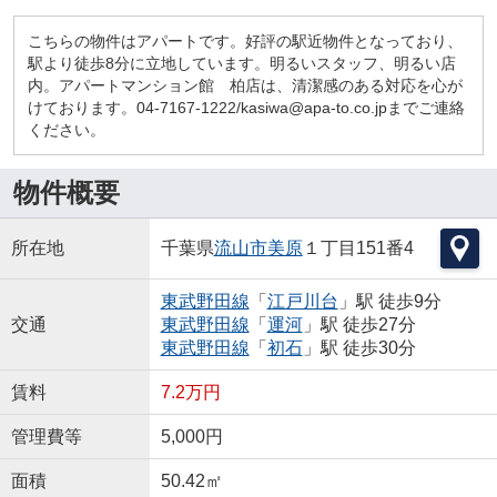
こちらの物件はアパートです。好評の駅近物件となっており、
駅より徒歩8分に立地しています。明るいスタッフ、明るい店
内。アパートマンション館 柏店は、清潔感のある対応を心が
けております。04-7167-1222/kasiwa@apa-to.co.jpまでご連絡
ください。
物件概要
所在地
千葉県
流山市
美原
１丁目151番4
東武野田線
「
江戸川台
」駅 徒歩9分
交通
東武野田線
「
運河
」駅 徒歩27分
東武野田線
「
初石
」駅 徒歩30分
賃料
7.2万円
管理費等
5,000円
面積
50.42㎡