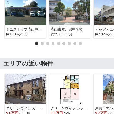
ミニストップ流山中野久木店
流山市立北部中学校
約169m／3分
約297m／4分
約402m／
エリアの近い物件
グリーンヴィラ ガーデン
グリーンヴィラ カラビナ B
9.6
万
円
/ 2LDK
8.5
万
円
/ 2K
9.2
万
円
/ 3