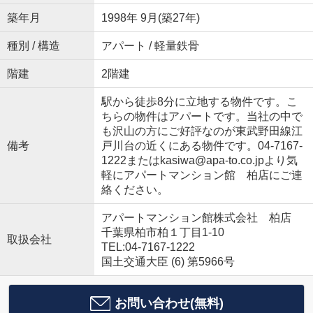
築年月
1998年 9月(築27年)
種別 / 構造
アパート / 軽量鉄骨
階建
2階建
駅から徒歩8分に立地する物件です。こ
ちらの物件はアパートです。当社の中で
も沢山の方にご好評なのが東武野田線江
備考
戸川台の近くにある物件です。04-7167-
1222またはkasiwa@apa-to.co.jpより気
軽にアパートマンション館 柏店にご連
絡ください。
アパートマンション館株式会社 柏店
千葉県柏市柏１丁目1-10
取扱会社
TEL:04-7167-1222
国土交通大臣 (6) 第5966号
お問い合わせ(無料)