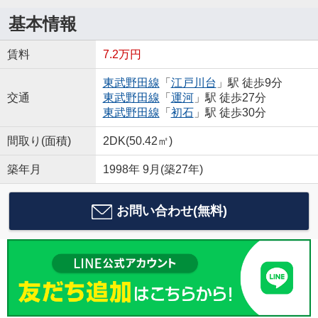
基本情報
賃料
7.2万円
東武野田線
「
江戸川台
」駅 徒歩9分
交通
東武野田線
「
運河
」駅 徒歩27分
東武野田線
「
初石
」駅 徒歩30分
間取り(面積)
2DK(50.42㎡)
築年月
1998年 9月(築27年)
お問い合わせ(無料)