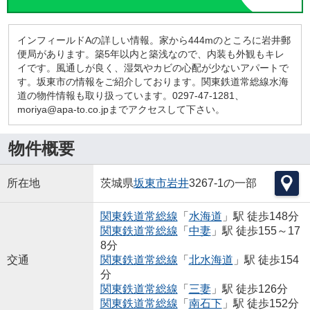
インフィールドAの詳しい情報。家から444mのところに岩井郵
便局があります。築5年以内と築浅なので、内装も外観もキレ
イです。風通しが良く、湿気やカビの心配が少ないアパートで
す。坂東市の情報をご紹介しております。関東鉄道常総線水海
道の物件情報も取り扱っています。0297-47-1281、
moriya@apa-to.co.jpまでアクセスして下さい。
物件概要
所在地
茨城県
坂東市
岩井
3267-1の一部
関東鉄道常総線
「
水海道
」駅 徒歩148分
関東鉄道常総線
「
中妻
」駅 徒歩155～17
8分
交通
関東鉄道常総線
「
北水海道
」駅 徒歩154
分
関東鉄道常総線
「
三妻
」駅 徒歩126分
関東鉄道常総線
「
南石下
」駅 徒歩152分