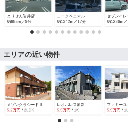
とりせん岩井店
ヨークベニマル
約685m／9分
約1342m／17分
約1236m／
エリアの近い物件
メゾンクラシードⅡ
レオパレス原新
ファミーユ
5.2
万
円
/ 2LDK
5.5
万
円
/ 1K
5.9
万
円
/ 1