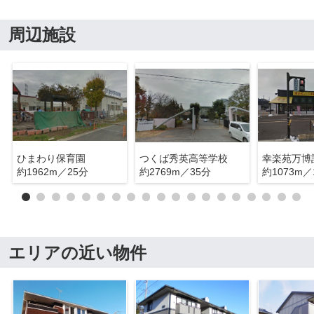
周辺施設
ひまわり保育園
つくば秀英高等学校
幸楽苑万博
約1962m／25分
約2769m／35分
約1073m／
エリアの近い物件