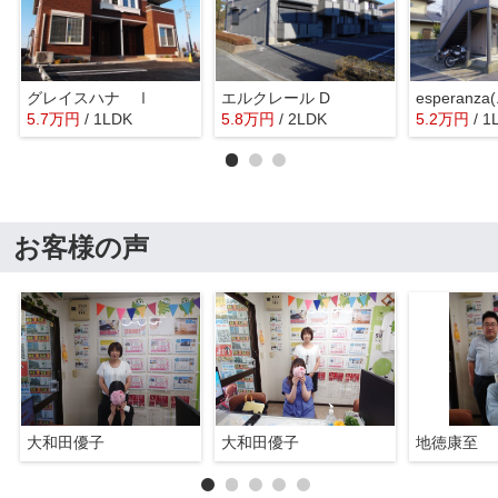
グレイスハナ Ⅰ
エルクレール D
5.7
万
円
/ 1LDK
5.8
万
円
/ 2LDK
5.2
万
円
/ 1
お客様の声
大和田優子
大和田優子
地徳康至