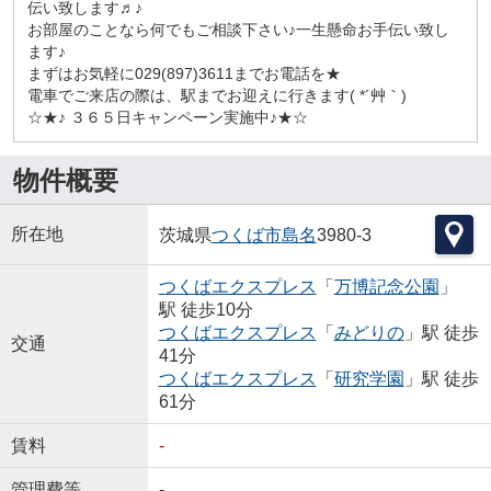
伝い致します♬♪
お部屋のことなら何でもご相談下さい♪一生懸命お手伝い致し
ます♪
まずはお気軽に029(897)3611までお電話を★
電車でご来店の際は、駅までお迎えに行きます( *´艸｀)
☆★♪ ３６５日キャンペーン実施中♪★☆
物件概要
所在地
茨城県
つくば市
島名
3980-3
つくばエクスプレス
「
万博記念公園
」
駅 徒歩10分
つくばエクスプレス
「
みどりの
」駅 徒歩
交通
41分
つくばエクスプレス
「
研究学園
」駅 徒歩
61分
賃料
-
管理費等
-