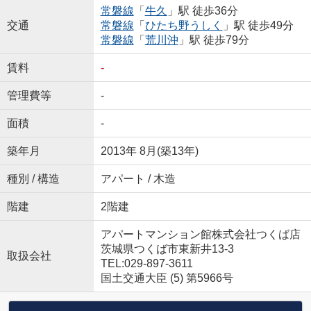
常磐線
「
牛久
」駅 徒歩36分
交通
常磐線
「
ひたち野うしく
」駅 徒歩49分
常磐線
「
荒川沖
」駅 徒歩79分
賃料
-
管理費等
-
面積
-
築年月
2013年 8月(築13年)
種別 / 構造
アパート / 木造
階建
2階建
アパートマンション館株式会社つくば店
茨城県つくば市東新井13-3
取扱会社
TEL:029-897-3611
国土交通大臣 (5) 第5966号