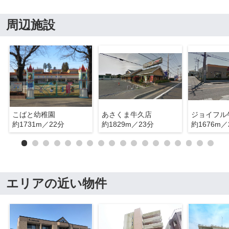
周辺施設
こばと幼稚園
あさくま牛久店
ジョイフル
約1731m／22分
約1829m／23分
約1676m／
エリアの近い物件