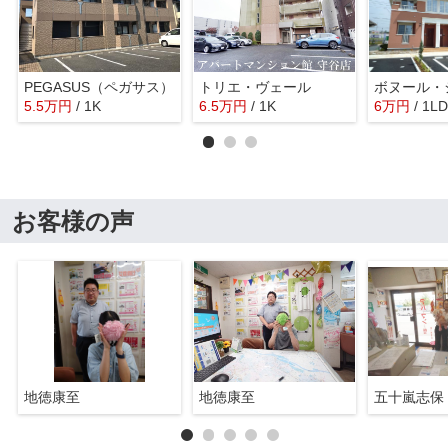
PEGASUS（ペガサス）
トリエ・ヴェール
5.5
万
円
/ 1K
6.5
万
円
/ 1K
6
万
円
/ 1L
お客様の声
地徳康至
地徳康至
五十嵐志保