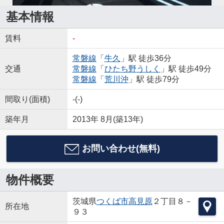
基本情報
賃料
-
常磐線
「
牛久
」駅 徒歩36分
交通
常磐線
「
ひたち野うしく
」駅 徒歩49分
常磐線
「
荒川沖
」駅 徒歩79分
間取り(面積)
-(-)
築年月
2013年 8月(築13年)
お問い合わせ(無料)
物件概要
茨城県
つくば市
高見原
２丁目８－
所在地
９３