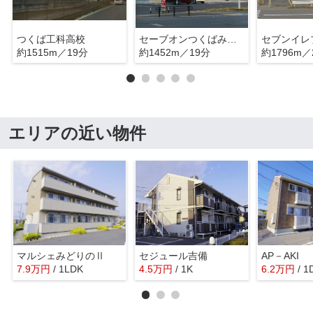
つくば工科高校
セーブオンつくばみどりの店
約1515m／19分
約1452m／19分
約1796m／
エリアの近い物件
マルシェみどりのⅡ
セジュール吉備
AP－AKI
7.9
万
円
/ 1LDK
4.5
万
円
/ 1K
6.2
万
円
/ 1