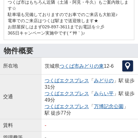
つくば市はもちろん近隣（土浦・阿見・牛久）もご案内致しま
す☆
駐車場も完備しておりますのでお車でのご来店も大歓迎♪
電車でのご来店はつくば駅まで送迎致します★
お部屋探しはまず029-897-3611までお電話を☆彡
365日キャンペーン実施中です( *´艸｀)♪
物件概要
所在地
茨城県
つくば市
みどりの東
12-6
つくばエクスプレス
「
みどりの
」駅 徒歩
31分
つくばエクスプレス
「
みらい平
」駅 徒歩
交通
49分
つくばエクスプレス
「
万博記念公園
」
駅 徒歩77分
賃料
-
管理費等
-