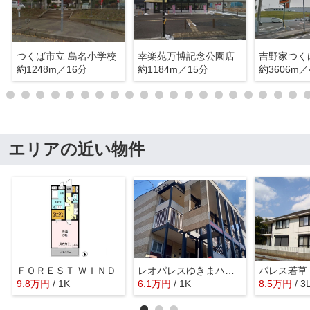
つくば市立 島名小学校
幸楽苑万博記念公園店
吉野家つく
約1248m／16分
約1184m／15分
約3606m／
エリアの近い物件
ＦＯＲＥＳＴ ＷＩＮＤ
レオパレスゆきまハイツ
パレス若草
9.8
万
円
/ 1K
6.1
万
円
/ 1K
8.5
万
円
/ 3