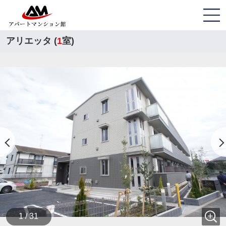
アリエッタ (
1
室)
1 / 31