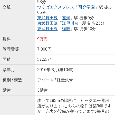
53分
交通
つくばエクスプレス
「
研究学園
」駅 徒歩
65分
東武野田線
「
運河
」駅 徒歩9分
東武野田線
「
江戸川台
」駅 徒歩23分
東武野田線
「
梅郷
」駅 徒歩40分
賃料
9万円
管理費等
7,000円
面積
37.53㎡
築年月
2016年 3月(築10年)
種別 / 構造
アパート / 軽量鉄骨
階建
3階建
歩いて193mの場所に、ビックエー運河
店があります♪こちらの物件は築9年です
が、充実の設備が整っています♪毎月の