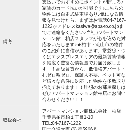
支払いでおすすめにポイントが貯まる♪
家賃のカード払いが可能です♪こちらの
物件には自走式駐車場あり♪気になる情
報を見つけたら、まずはお電話04-7167-
1222かアドレスkasiwa@apa-to.co.jpま
でご連絡をください♪当社アパートマン
ション館 柏店スタッフが心を込めた対
備考
応をいたします♪★柏市・流山市の物件
のご紹介に自信があります。常磐線・つ
くばエクスプレスエリアの最新賃貸情報
を幅広く豊富な情報量でお届け致しま
す！！高級賃貸から、低価格アパート・
礼ゼロ敷ゼロ、保証人不要、ペット可な
ど様々な条件に対応した物件を多数取り
揃えております！！理想のお部屋探しは
ぜひアパートマンション館柏店にお問い
合わせください！！
アパートマンション館株式会社 柏店
千葉県柏市柏１丁目1-10
取扱会社
TEL:04-7167-1222
国土交通大臣 (6) 第5966号