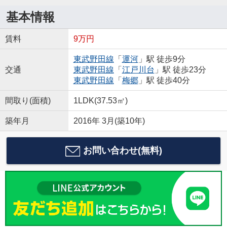
基本情報
賃料
9万円
東武野田線
「
運河
」駅 徒歩9分
交通
東武野田線
「
江戸川台
」駅 徒歩23分
東武野田線
「
梅郷
」駅 徒歩40分
間取り(面積)
1LDK(37.53㎡)
築年月
2016年 3月(築10年)
お問い合わせ(無料)