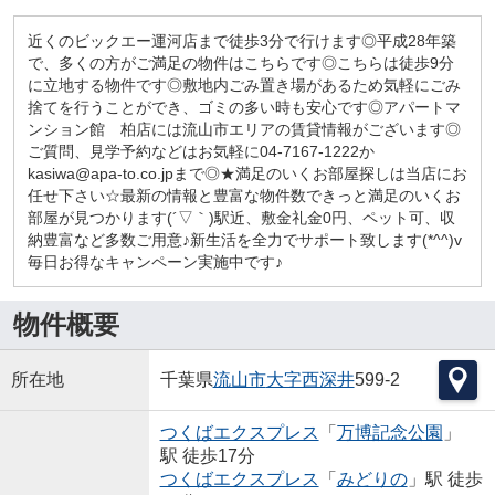
近くのビックエー運河店まで徒歩3分で行けます◎平成28年築
で、多くの方がご満足の物件はこちらです◎こちらは徒歩9分
に立地する物件です◎敷地内ごみ置き場があるため気軽にごみ
捨てを行うことができ、ゴミの多い時も安心です◎アパートマ
ンション館 柏店には流山市エリアの賃貸情報がございます◎
ご質問、見学予約などはお気軽に04-7167-1222か
kasiwa@apa-to.co.jpまで◎★満足のいくお部屋探しは当店にお
任せ下さい☆最新の情報と豊富な物件数できっと満足のいくお
部屋が見つかります(´▽｀)駅近、敷金礼金0円、ペット可、収
納豊富など多数ご用意♪新生活を全力でサポート致します(*^^)v
毎日お得なキャンペーン実施中です♪
物件概要
所在地
千葉県
流山市
大字西深井
599-2
つくばエクスプレス
「
万博記念公園
」
駅 徒歩17分
つくばエクスプレス
「
みどりの
」駅 徒歩