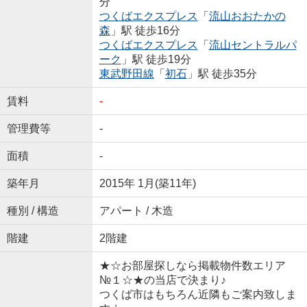
分
つくばエクスプレス
「
流山おおたかの
森
」駅 徒歩16分
つくばエクスプレス
「
流山セントラルパ
ーク
」駅 徒歩19分
東武野田線
「
初石
」駅 徒歩35分
賃料
-
管理費等
-
面積
-
築年月
2015年 1月(築11年)
種別 / 構造
アパート / 木造
階建
2階建
★☆お部屋探しなら掲載物件数エリア
№１☆★の当店で決まり♪
つくば市はもちろん近隣もご案内致しま