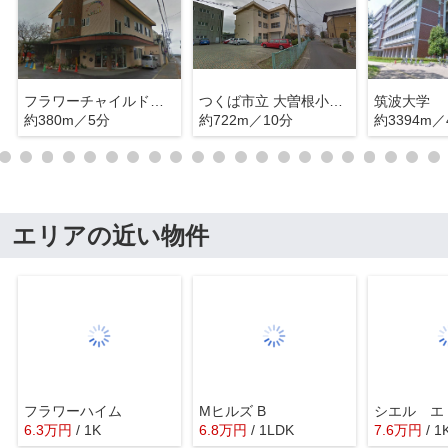
フラワーチャイルド保育園
つくば市立 大曽根小学校
筑波大学
約380m／5分
約722m／10分
約3394m／
エリアの近い物件
フラワーハイム
Mヒルズ B
6.3
万
円
/ 1K
6.8
万
円
/ 1LDK
7.6
万
円
/ 1