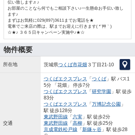
伝い致します♬♪
お部屋のことなら何でもご相談下さい♪一生懸命お手伝い致し
ます♪
まずはお気軽に029(897)3611までお電話を★
電車でご来店の際は、駅までお迎えに行きます( *´艸｀)
☆★♪ ３６５日キャンペーン実施中♪★☆
物件概要
所在地
茨城県
つくば市
花畑
３丁目21-10
つくばエクスプレス
「
つくば
」駅 バス1
5分 「花畑」 停歩7分
つくばエクスプレス
「
研究学園
」駅 徒歩
83分
つくばエクスプレス
「
万博記念公園
」
駅 徒歩128分
東武野田線
「
六実
」駅 徒歩2分
交通
東武野田線
「
高柳
」駅 徒歩25分
京成電鉄松戸線
「
新鎌ヶ谷
」駅 徒歩28