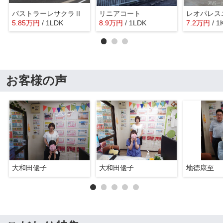
パストラーレサクラⅡ
リニアコート
レオパレス
5.85
万
円
/ 1LDK
8.9
万
円
/ 1LDK
7.2
万
円
/ 1
お客様の声
大和田優子
大和田優子
地徳康至