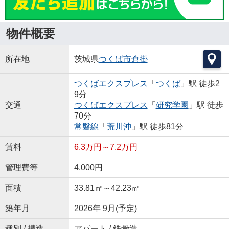
物件概要
所在地
茨城県
つくば市
倉掛
つくばエクスプレス
「
つくば
」駅 徒歩2
9分
交通
つくばエクスプレス
「
研究学園
」駅 徒歩
70分
常磐線
「
荒川沖
」駅 徒歩81分
賃料
6.3万円～7.2万円
管理費等
4,000円
面積
33.81㎡～42.23㎡
築年月
2026年 9月(予定)
種別 / 構造
アパート / 鉄骨造