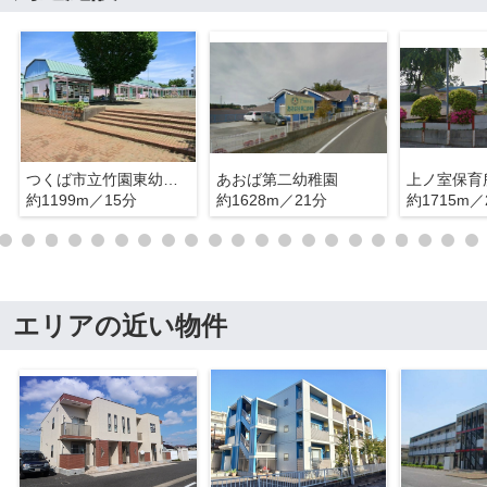
つくば市立竹園東幼稚園
あおば第二幼稚園
上ノ室保育
約1199m／15分
約1628m／21分
約1715m／
エリアの近い物件