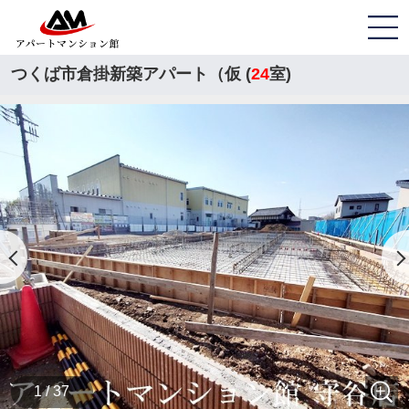
つくば市倉掛新築アパート（仮 (
24
室)
1 / 37